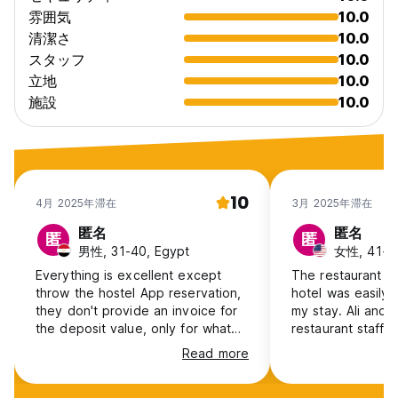
雰囲気
10.0
清潔さ
10.0
スタッフ
10.0
立地
10.0
施設
10.0
10
4月 2025年滞在
3月 2025年滞在
匿名
匿名
匿
匿
男性, 31-40, Egypt
女性, 41+,
Everything is excellent except
The restaurant c
throw the hostel App reservation,
hotel was easily 
they don't provide an invoice for
my stay. Ali and 
the deposit value, only for what
restaurant staff 
you will pay up on arrival. If I come
and truly made m
Read more
to Turkey again, definitely I will
The hotel, on the
make a reservation in this hotel.
much to be desir