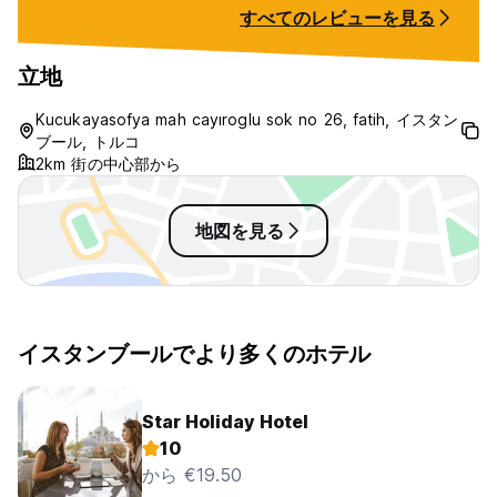
occasions, male 
すべてのレビューを見る
room without kno
the Do Not Distur
Construction noi
立地
made it hard to 
hotel staff and 
Kucukayasofya mah cayıroglu sok no 26, fatih, イスタン
the damage was d
ブール, トルコ
felt safe or fully
2km 街の中心部から
地図を見る
イスタンブールでより多くのホテル
Star Holiday Hotel
10
から €19.50