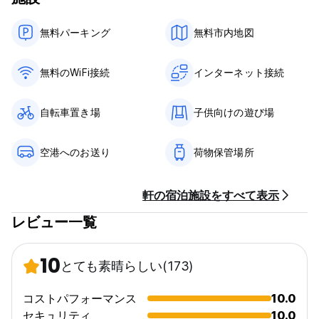
考古学博物館：1.4km
スパイスバザール：1.9km
無料パーキング
無料市内地図
ガラタ塔：3.3km
タクシム広場：4.8km
ドルマバフチェ宮殿：5.7km
無料のWiFi接続
インターネット接続
イスタンブールの歴史的な魅力とモダンな設備を融合させた当ホ
テルは、皆様のお越しをお待ちしております。
自転車置き場
子供向けの遊び場
空港へのお送り
荷物保管場所
軒の宿泊施設をすべて表示
レビュー一覧
10
とても素晴らしい
(173)
コストパフォーマンス
10.0
セキュリティ
10.0