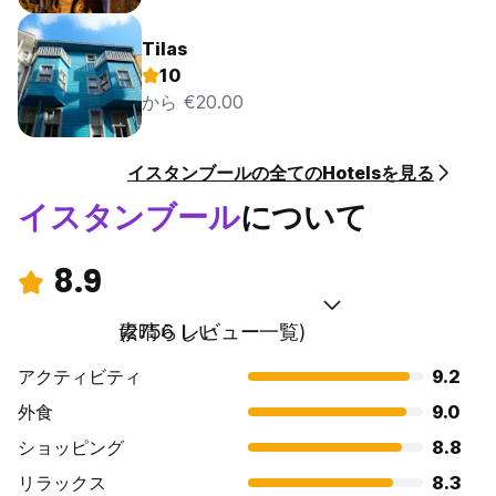
Tilas
10
から €20.00
イスタンブールの全てのHotelsを見る
イスタンブール
について
8.9
素晴らしい
(2756 レビュー一覧)
アクティビティ
9.2
外食
9.0
ショッピング
8.8
リラックス
8.3