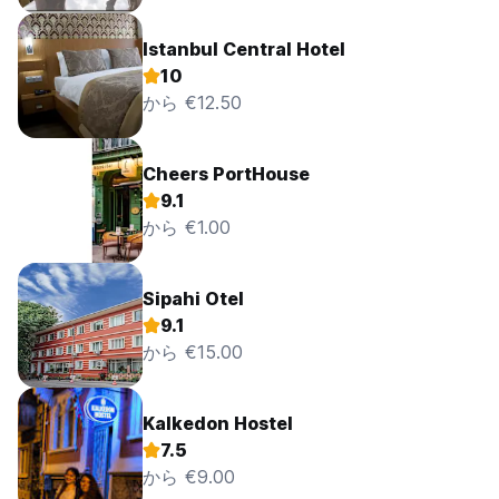
Istanbul Central Hotel
10
から €12.50
Cheers PortHouse
9.1
から €1.00
Sipahi Otel
9.1
から €15.00
Kalkedon Hostel
7.5
から €9.00