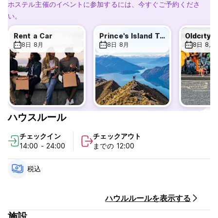
旅行代理店として、当社はお客様に無料のアドバイス サービスを
ホステル主催のイベントに参加するには、今すぐご予約くださ
提供し、適切な旅行のオプションを喜んでご提案いたします。 当
い。
ホテルのある通りには、美味しいお食事だけでなく、遊べるお店
もございます。
Rent a Car
Prince's Island Tour
Oldcıty t
8日 8月
8日 8月
8日 8月
当ホテルは中心部に位置しているため、イスタンブール空港
(IST) とサビハ ギョクチェン空港 (SAW) へ簡単にアクセスでき
ます。 さらに、当ホテル周辺の歴史的名所や観光地へも近いた
め、市内観光にも便利です。 重要な距離をいくつか示します。
イスタンブール空港 (IST): 43 km
サビハ・ギョクチェン空港（SAW）：48km
ハウスルール
海岸線：250m
トラム: 750m
チェックイン
チェックアウト
マルマライ（地下鉄）：1.3km
14:00 - 24:00
までの 12:00
競馬場: 300m
ブルーモスク: 350m
アヤソフィア大聖堂: 850m
税込
トプカプ宮殿：1km
トルコ・イスラム美術博物館：450m
ハウルルールを表示する
バシリカ シスタン：850m
グランドバザール：1.2km
施設
ギュルハネ公園：1.1km