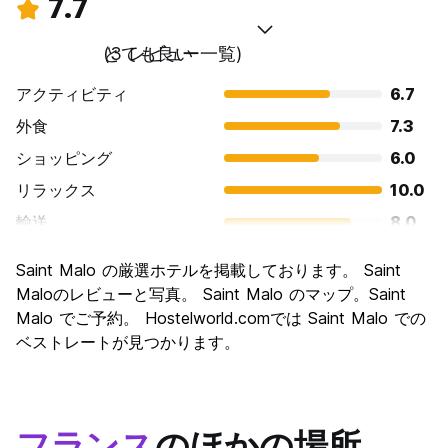
7.7
とても良い
(3 レビュー一覧)
アクティビティ
6.7
外食
7.3
ショッピング
6.0
リラックス
10.0
輸送
8.0
観光
8.0
Saint Malo の厳選ホテルを掲載しております。 Saint
文化
8.7
Maloのレビューと写真。 Saint Malo のマップ。Saint
ナイトライフ
Malo でご予約。 Hostelworld.comでは Saint Malo での
6.0
ベストレートが見つかります。
コストパフォーマンス
8.7
フランス
のほかの場所