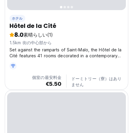
ホテル
Hôtel de la Cité
8.0
素晴らしい
(1)
1.5km 街の中心部から
Set against the ramparts of Saint-Malo, the Hôtel de la
Cité features 41 rooms decorated in a contemporary
style. An attentive team welcomes you and offers you
a quality service. The traditional guest rooms all have
safes, and are all served by a lift. Each...
個室の最安料金
ドーミトリー（寮）はあり
€5.50
ません