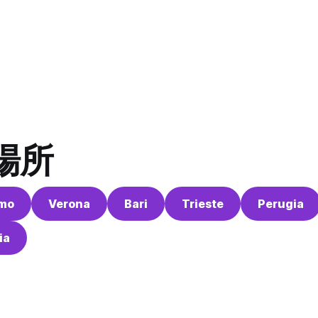
場所
rmo
Verona
Bari
Trieste
Perugia
ia