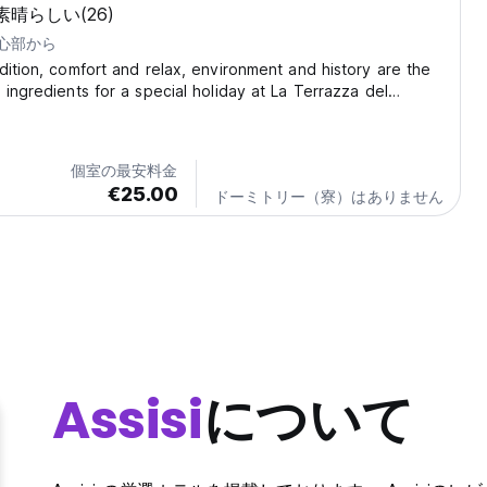
素晴らしい
(26)
中心部から
dition, comfort and relax, environment and history are the
 ingredients for a special holiday at La Terrazza del
amily-run Bed&Breakfast is situated in the green natural
in Costa di Trex, a small village...
個室の最安料金
€25.00
ドーミトリー（寮）はありません
Assisi
について