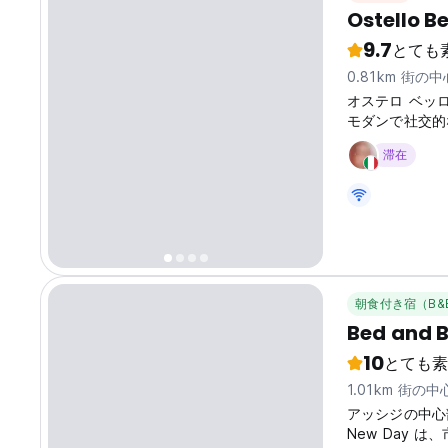
Ostello Be
9.7
とても
0.81km 街の
オステロ ベッ
モダンで社交的
探求する一人旅
滞在
translated fro
朝食付き宿（B&
Bed and 
10
とても素
1.01km 街の
アッシジの中心部に
New Day