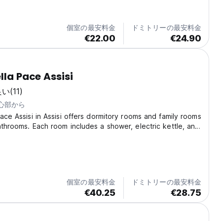
個室の最安料金
ドミトリーの最安料金
€22.00
€24.90
lla Pace Assisi
良い
(11)
中心部から
Pace Assisi in Assisi offers dormitory rooms and family rooms
athrooms. Each room includes a shower, electric kettle, and
ts enjoy a garden, outdoor fireplace, and free WiFi.
ities include a lounge,...
個室の最安料金
ドミトリーの最安料金
€40.25
€28.75