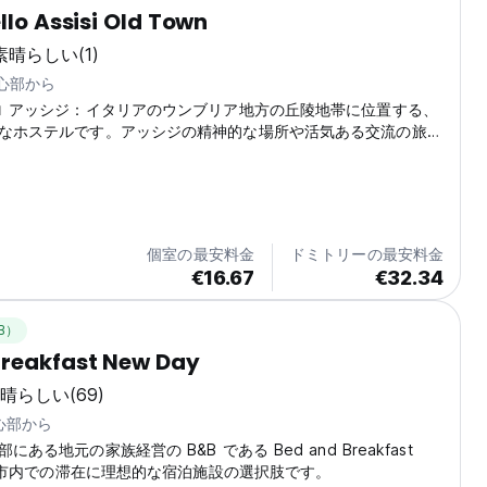
llo Assisi Old Town
素晴らしい
(1)
中心部から
ロ アッシジ：イタリアのウンブリア地方の丘陵地帯に位置する、
なホステルです。アッシジの精神的な場所や活気ある交流の旅を
に最適です。つながりを作り、思い出を作りましょう！ (Auto-
m original language)
個室の最安料金
ドミトリーの最安料金
€16.67
€32.34
B）
Breakfast New Day
晴らしい
(69)
中心部から
ある地元の家族経営の B&B である Bed and Breakfast
 は、市内での滞在に理想的な宿泊施設の選択肢です。