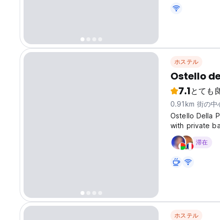
ホステル
Ostello de
7.1
とても
0.91km 街の
Ostello Della 
with private b
wardrobe. Gues
滞在
Additional amen
ホステル