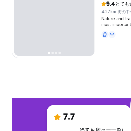
9.4
とても
4.27km 街の
Nature and tra
most important
Subasio. Our f
park of Assisi, 
7.7
とても良い
(33 レビュー一覧)