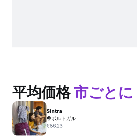
平均価格
市ごとに
Sintra
ポルトガル
€86.23