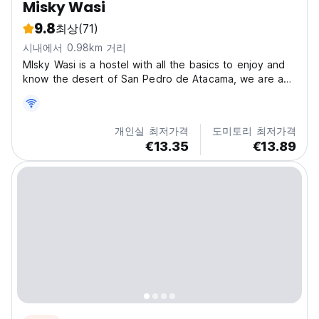
Misky Wasi
9.8
최상
(71)
시내에서 0.98km 거리
MIsky Wasi is a hostel with all the basics to enjoy and
know the desert of San Pedro de Atacama, we are a
quiet and safe hostel our facilities are designed to get
a good rest away from the common areas, we have a
kitchen and dining room for passengers, a...
개인실 최저가격
도미토리 최저가격
€13.35
€13.89