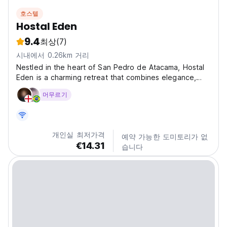
호스텔
Hostal Eden
9.4
최상
(7)
시내에서 0.26km 거리
Nestled in the heart of San Pedro de Atacama, Hostal
Eden is a charming retreat that combines elegance,
comfort, and a welcoming atmosphere. Guests can
머무르기
relax in the peaceful garden, soak up the sun on the
terrace, or cool off in the refreshing seasonal
outdoor...
개인실 최저가격
예약 가능한 도미토리가 없
€14.31
습니다