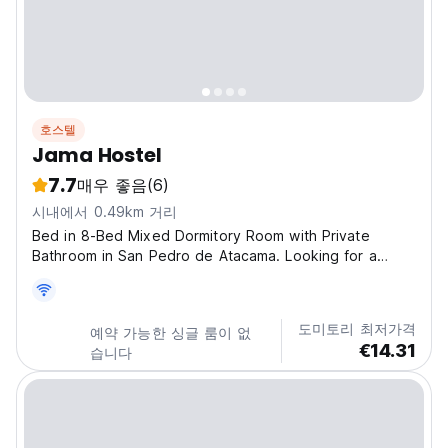
호스텔
Jama Hostel
7.7
매우 좋음
(6)
시내에서 0.49km 거리
Bed in 8-Bed Mixed Dormitory Room with Private
Bathroom in San Pedro de Atacama. Looking for a
budget-friendly hostel in San Pedro de Atacama with a
peaceful atmosphere and stunning views? Our 12-bed
mixed dormitory offers the perfect balance of
도미토리 최저가격
예약 가능한 싱글 룸이 없
comfort,...
€14.31
습니다