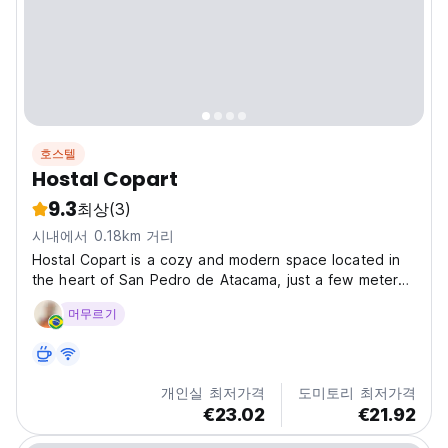
호스텔
Hostal Copart
9.3
최상
(3)
시내에서 0.18km 거리
Hostal Copart is a cozy and modern space located in
the heart of San Pedro de Atacama, just a few meters
from the center. We offer a variety of rooms for all
머무르기
types of travellers: shared, double, triple, and
quadruple, all with comfortable amenities. Our hostel...
개인실 최저가격
도미토리 최저가격
€23.02
€21.92