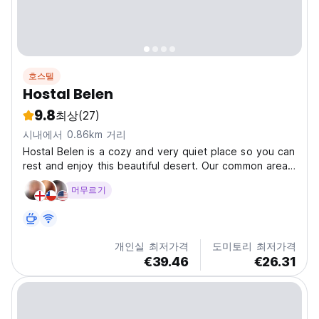
호스텔
Hostal Belen
9.8
최상
(27)
시내에서 0.86km 거리
Hostal Belen is a cozy and very quiet place so you can
rest and enjoy this beautiful desert. Our common areas
have hammocks, grill and stove, we also have a 100%
머무르기
equipped kitchen: refrigerator, microwave and kitchen
utensils. We are aimed at young, adventurous...
개인실 최저가격
도미토리 최저가격
€39.46
€26.31