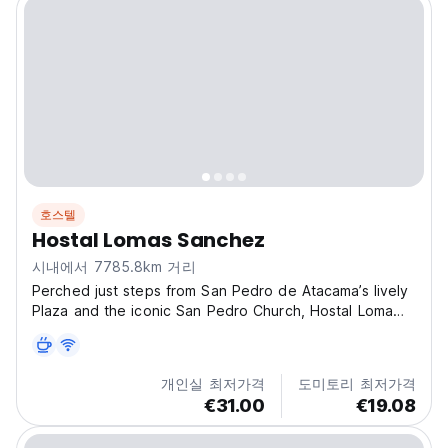
호스텔
Hostal Lomas Sanchez
시내에서 7785.8km 거리
Perched just steps from San Pedro de Atacama’s lively
Plaza and the iconic San Pedro Church, Hostal Loma
Sanchez is a charming, adults-only retreat that offers a
simple but warm welcome in the vast beauty of the
desert. This cosy six-room hostel offers a...
개인실 최저가격
도미토리 최저가격
€31.00
€19.08