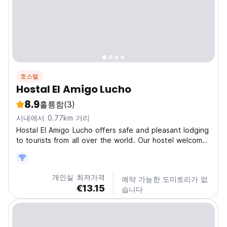
호스텔
Hostal El Amigo Lucho
8.9
훌륭함
(3)
시내에서 0.77km 거리
Hostal El Amigo Lucho offers safe and pleasant lodging
to tourists from all over the world. Our hostel welcomes
large groups. We have comfortable rooms from 2 to 6
people. Each room has a private bathroom, towels for
each guest, soap, heating, hot and cold...
개인실 최저가격
예약 가능한 도미토리가 없
€13.15
습니다