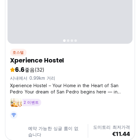
호스텔
Xperience Hostel
6.6
좋음
(32)
시내에서 0.99km 거리
Xperience Hostel – Your Home in the Heart of San
Pedro Your dream of San Pedro begins here — in
warmth, in connection, in wonder. At Xperience Hostel,
2 이벤트
we don’t just offer a place to stay — we promise you
an experience. This is where travelers gather around...
도미토리 최저가격
예약 가능한 싱글 룸이 없
€11.44
습니다