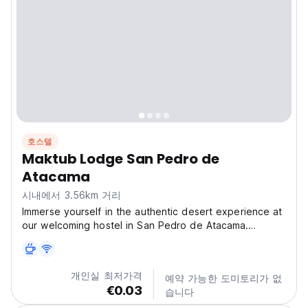
호스텔
Maktub Lodge San Pedro de
Atacama
시내에서 3.56km 거리
Immerse yourself in the authentic desert experience at
our welcoming hostel in San Pedro de Atacama.
Located in a secluded place away from urban hustle
and bustle, we offer you a refuge of peace and
tranquility. Enjoy the most beautiful starry skies in the...
개인실 최저가격
예약 가능한 도미토리가 없
€0.03
습니다