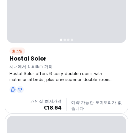
호스텔
Hostal Solor
시내에서 0.94km 거리
Hostal Solor offers 6 cosy double rooms with
matrimonial beds, plus one superior double room
featuring a luxurious King-size bed and cable TV. For
families or small groups, we also have a fully equipped
apartment that comfortably accommodates up to 4
개인실 최저가격
예약 가능한 도미토리가 없
guests....
€18.64
습니다