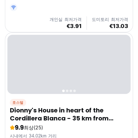
질을 보존하고 우아라스의 중심부에서 진정한 경험을 제공하
기 위해 복원되었습니다. 우리의 공간: - 독창적인 매력과 현
대적인 디테일로 복원된 객실 - 편안하면서도 우아한 환경:
개인실 최저가격
도미토리 최저가격
바, 라운지, 미니 영화관 및 회의실 - 공용 주방, 24시간 리셉
€3.91
€13.03
션 및 모든 구역에서 Wi-Fi 이용 가능 🛏️ 객실: - 욕실과 도시
또는 안뜰 전망을 갖춘 개인...
호스텔
Dionny's House in heart of the
Cordillera Blanca - 35 km from
Huaraz
9.9
최상
(25)
시내에서 34.02km 거리