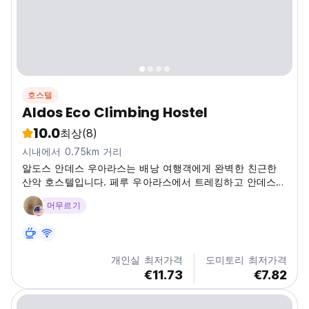
호스텔
Aldos Eco Climbing Hostel
10.0
최상
(8)
시내에서 0.75km 거리
알도스 안데스 우아라스는 배낭 여행객에게 완벽한 친근한
산악 호스텔입니다. 페루 우아라스에서 트레킹하고 안데스
산맥을 탐험하기에 좋은 곳입니다. (Auto-translated from
머무르기
original language)
개인실 최저가격
도미토리 최저가격
€11.73
€7.82