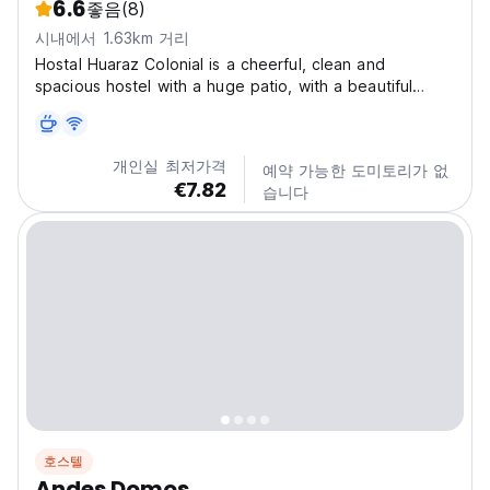
6.6
좋음
(8)
시내에서 1.63km 거리
Hostal Huaraz Colonial is a cheerful, clean and
spacious hostel with a huge patio, with a beautiful
terrace to rest. We also have common areas: living
room, common kitchen, green and quiet garden.
Located in Huaraz and with Estadio Rosas Pampa
개인실 최저가격
예약 가능한 도미토리가 없
reachable within...
€7.82
습니다
호스텔
Andes Domos