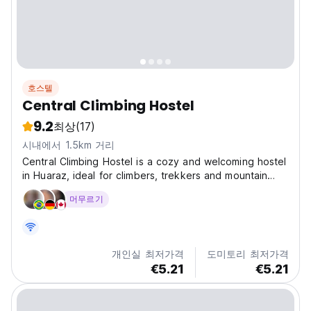
호스텔
Central Climbing Hostel
9.2
최상
(17)
시내에서 1.5km 거리
Central Climbing Hostel is a cozy and welcoming hostel
in Huaraz, ideal for climbers, trekkers and mountain
lovers. We offer private rooms and rooms with shared
머무르기
bathrooms, providing comfortable options for different
types of travelers and budgets. Our hostel...
개인실 최저가격
도미토리 최저가격
€5.21
€5.21