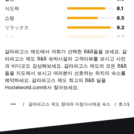
식도락
8.1
쇼핑
6.5
リラックス
9.2
수송
8.3
경치
9.1
갈라파고스 제도에서 저희가 선택한 B&B들을 보세요. 갈
문화
7.8
라파고스 제도 B&B 숙박시설의 고객리뷰를 보시고 사진
나이트 라이프
과 비디오도 감상해보세요. 갈라파고스 제도의 모든 B&B
6.2
들을 지도에서 보시고 여러분이 선호하는 위치의 숙소를
가격 대비 만족도
7.5
예약하세요. 갈라파고스 제도 최고의 B&B 딜을
Hostelworld.com에서 찾아보세요.
갈라파고스 제도 침대와 아침식사제공 숙소
호스텔 