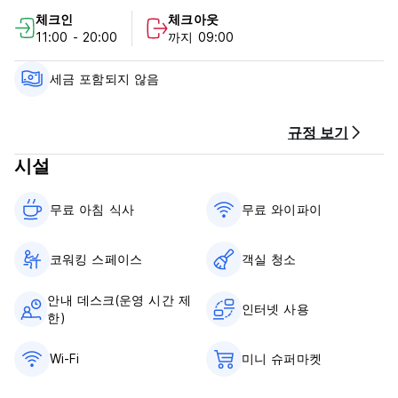
세금은 포함되어 있지 않습니다. (12%)
체크인
체크아웃
11:00 - 20:00
까지 09:00
보트를 타고 섬에 도착할 경우 부과되는 입국세가 있습니다.
관광객을 위한 US $ 5.00
에콰도르인의 경우 US $ 2.00 (Auto-translated from original
세금 포함되지 않음
language)
규정 보기
시설
무료 아침 식사‎
무료 와이파이
코워킹 스페이스
객실 청소
안내 데스크(운영 시간 제
인터넷 사용
한)
Wi-Fi
미니 슈퍼마켓