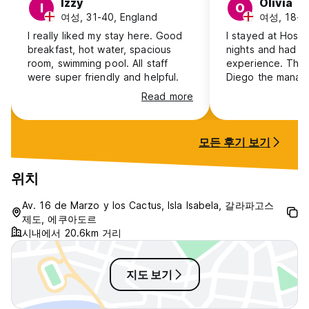
Izzy
Olivia
I
O
여성, 31-40, England
여성, 18-24
I really liked my stay here. Good
I stayed at Hoste
breakfast, hot water, spacious
nights and had a
room, swimming pool. All staff
experience. The s
were super friendly and helpful.
Diego the manage
friendly and helpf
Read more
information. Serv
—they stored an
luggage, arranged
모든 후기 보기
and even provid
lunch. The room 
comfortable, and 
위치
breakfast was del
recommend!
Av. 16 de Marzo y los Cactus, Isla Isabela, 갈라파고스
제도, 에쿠아도르
시내에서 20.6km 거리
지도 보기