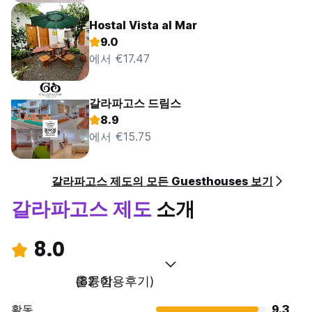
Hostal Vista al Mar
9.0
에서 €17.47
갈라파고스 드림스
8.9
에서 €15.75
갈라파고스 제도의 모든 Guesthouses 보기
갈라파고스 제도
소개
8.0
훌륭함
(82 이용후기)
활동
9.3