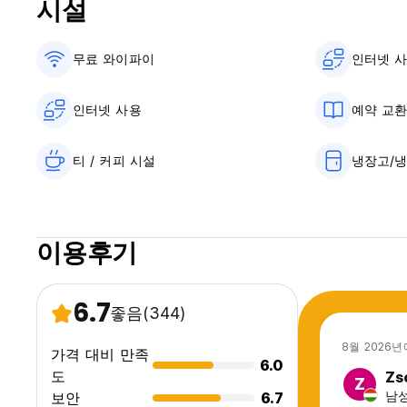
시설
무료 와이파이
인터넷 
인터넷 사용
예약 교
티 / 커피 시설
냉장고/
이용후기
6.7
좋음
(344)
8월 2026년
가격 대비 만족
6.0
도
Zs
Z
남성,
보안
6.7