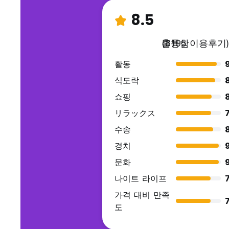
8.5
훌륭함
(8195 이용후기
활동
9
식도락
쇼핑
リラックス
7
수송
경치
문화
나이트 라이프
7
가격 대비 만족
7
도