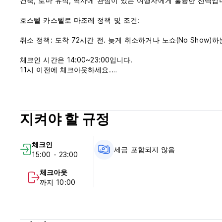
건축, 로마 유적, 역사에 관심이 있는 여행자에게 훌륭한 선택입
호스텔 카스텔로 마조레 정책 및 조건:
취소 정책: 도착 72시간 전. 늦게 취소하거나 노쇼(No Show)
체크인 시간은 14:00~23:00입니다.
11시 이전에 체크아웃하세요.
체크인은 18~35세 고객만 가능합니다.
도착 시 현금, 신용카드로 결제하세요.
이 숙박 시설에서는 도착 전에 카드를 사전 승인할 수 있습니다.
지켜야 할 규정
세금은 포함되어 있지 않습니다 - 숙박세 3.50 EUR(1인당 1박당
아침 식사는 포함되어 있지 않습니다.
체크인
세금 포함되지 않음
15:00 - 23:00
24시간 리셉션
통금 없음.
체크아웃
금연. (Auto-translated from original language)
까지 10:00