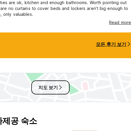
ilities are ok, kitchen and enough bathrooms. Worth pointing out
 are no curtains to cover beds and lockers aren’t big enough to
, only valuables.
Read more
모든 후기 보기
지도 보기
사제공 숙소