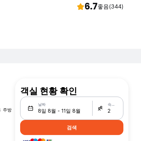
6.7
좋음
(344)
객실 현황 확인
날짜
숙박인원
용 주방
검색