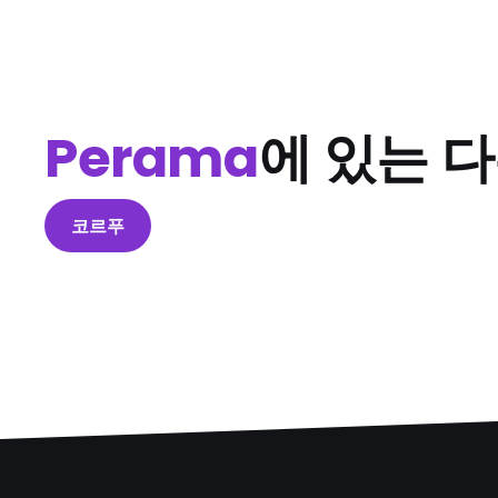
Perama
에 있는 
코르푸