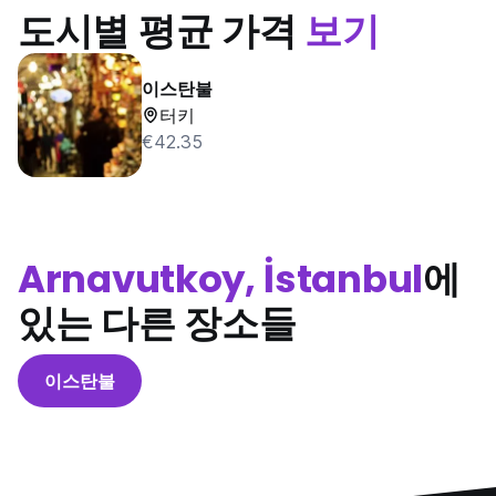
도시별 평균 가격
보기
이스탄불
터키
€42.35
Arnavutkoy, İstanbul
에
있는 다른 장소들
이스탄불