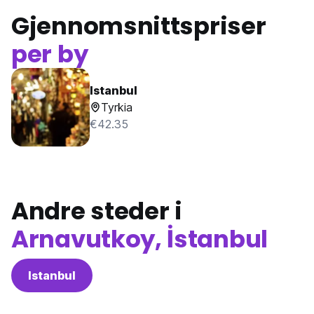
Gjennomsnittspriser
per by
Istanbul
Tyrkia
€42.35
Andre steder i
Arnavutkoy, İstanbul
Istanbul