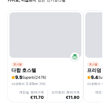
카이로, 이집트
에 있는 인기호스텔
호스텔
호스텔
다합 호스텔
프리덤 
9.5
9.4
Superb
(2478)
Sup
시내에서 0.45km 거리
시내에서 0.
개인실 최저가격
도미토리 최저가격
개인실
€11.70
€11.80