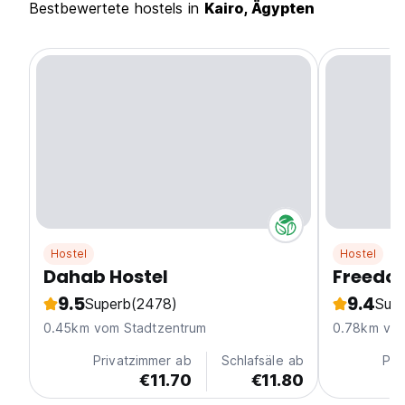
Bestbewertete hostels in
Kairo, Ägypten
Hostel
Hostel
Dahab Hostel
Freedo
9.5
9.4
Superb
(2478)
Sup
0.45km vom Stadtzentrum
0.78km vom
Privatzimmer ab
Schlafsäle ab
Pri
€11.70
€11.80