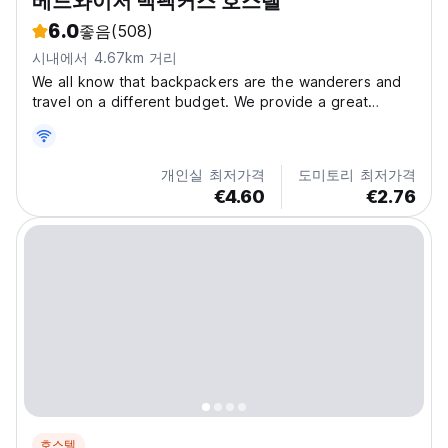
베드와이저 백팩커스 호스텔
6.0
좋음
(508)
시내에서 4.67km 거리
We all know that backpackers are the wanderers and
travel on a different budget. We provide a great
accommodation with all the modern facilities which a
traveler needs at very affordable prices. We have
amazing interior, in-house cafe, room top hangout
개인실 최저가격
도미토리 최저가격
area...
€4.60
€2.76
호스텔