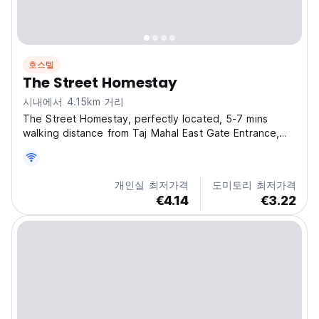
호스텔
The Street Homestay
시내에서 4.15km 거리
The Street Homestay, perfectly located, 5-7 mins
walking distance from Taj Mahal East Gate Entrance,
surrounded by five star hotel and calm street. So many
famous cafe and restaurants are in corner of street.
The Street Homestay is a family run home, You...
개인실 최저가격
도미토리 최저가격
€4.14
€3.22