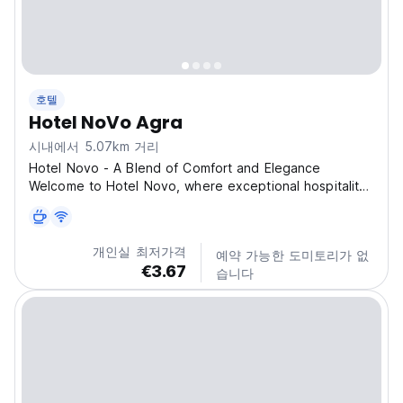
호텔
Hotel NoVo Agra
시내에서 5.07km 거리
Hotel Novo - A Blend of Comfort and Elegance
Welcome to Hotel Novo, where exceptional hospitality
meets modern comfort. Located in the heart of Agra,
our hotel offers a tranquil retreat for travelers
exploring the city’s iconic landmarks or attending
개인실 최저가격
예약 가능한 도미토리가 없
business...
€3.67
습니다