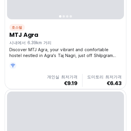
호스텔
MTJ Agra
시내에서 6.39km 거리
Discover MTJ Agra, your vibrant and comfortable
hostel nestled in Agra's Taj Nagri, just off Shilpgram
Road! Experience the perfect blend of convenience
and affordability, making it an ideal base to explore the
majestic Taj Mahal and other iconic landmarks....
개인실 최저가격
도미토리 최저가격
€9.19
€6.43