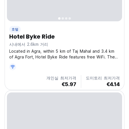
호텔
Hotel Byke Ride
시내에서 2.6km 거리
Located in Agra, within 5 km of Taj Mahal and 3.4 km
of Agra Fort, Hotel Byke Ride features free WiFi. The
property is around 3.4 km from Jama Masjid and 3.7 km
from Mankameshwar Temple. The property is situated
5 km from Mehtab Bagh and 5 km from Tomb of...
개인실 최저가격
도미토리 최저가격
€5.97
€4.14