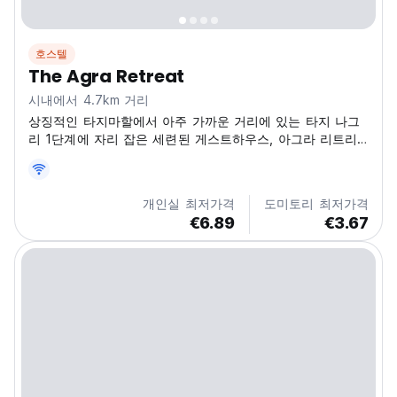
호스텔
The Agra Retreat
시내에서 4.7km 거리
상징적인 타지마할에서 아주 가까운 거리에 있는 타지 나그
리 1단계에 자리 잡은 세련된 게스트하우스, 아그라 리트리
트로 떠나보세요! Shilpgram Rd 근처의 Taj East Gate
Road에 있는 아늑하고 편리한 위치에서 이전과는 전혀 다른
아그라를 경험해 보세요. 상상해 보세요. 눈을 뜨고 몇 분 안
개인실 최저가격
도미토리 최저가격
에 세계 불가사의 중 하나를 바라보고 있을 거예요. 아그라
€6.89
€3.67
리트리트는 아그라가 제공하는 모든 것을 탐험하기에 완벽한
활기차고 환영하는 분위기를 제공합니다....