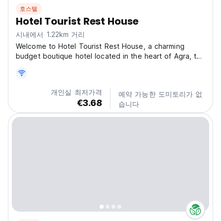
호스텔
Hotel Tourist Rest House
시내에서 1.22km 거리
Welcome to Hotel Tourist Rest House, a charming
budget boutique hotel located in the heart of Agra, the
city of the Taj Mahal. Our hotel offers a warm and
welcoming atmosphere, perfect for families and friends
looking for comfortable and affordable
개인실 최저가격
예약 가능한 도미토리가 없
accommodation....
€3.68
습니다