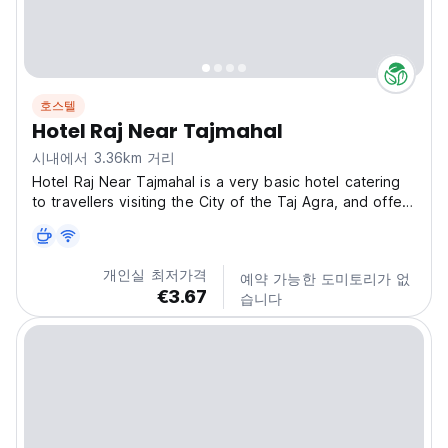
호스텔
Hotel Raj Near Tajmahal
시내에서 3.36km 거리
Hotel Raj Near Tajmahal is a very basic hotel catering
to travellers visiting the City of the Taj Agra, and offers
limited services, but has the great advantage of being
located just 50 metres away from the south gate of
the Taj Mahal, offering a magnificent...
개인실 최저가격
예약 가능한 도미토리가 없
€3.67
습니다