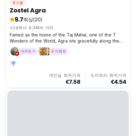
호스텔
Zostel Agra
9.7
최상
(20)
시내에서 4.34km 거리
Famed as the home of the Taj Mahal, one of the 7
Wonders of the World, Agra sits gracefully along the
banks of the Yamuna River, where centuries of Mughal
머무르기
8 이벤트
legacy still shape the city’s rhythm. A key stop on
India’s Golden Triangle and a go-to weekend escape...
개인실 최저가격
도미토리 최저가격
€7.58
€4.54