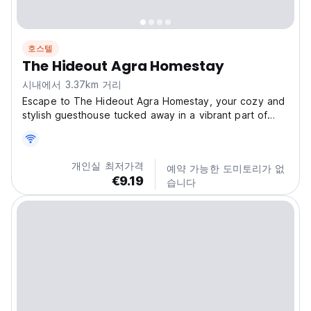
호스텔
The Hideout Agra Homestay
시내에서 3.37km 거리
Escape to The Hideout Agra Homestay, your cozy and
stylish guesthouse tucked away in a vibrant part of
Agra! Located just behind Domino's on Fatehabad
Road, you're perfectly positioned to explore the
wonders of this historic city. Imagine stepping out
개인실 최저가격
예약 가능한 도미토리가 없
and...
€9.19
습니다