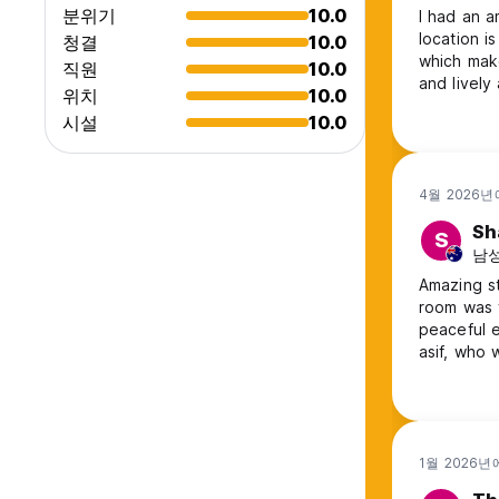
분위기
10.0
I had an a
location i
청결
10.0
which make
직원
10.0
and lively
위치
10.0
enjoy your stay. One of the best things about 
시설
10.0
provide de
during you
4월 2026년
Sh
S
남성,
Amazing st
room was 
peaceful e
asif, who 
sightseein
property i
have cafe.
a hidden
1월 2026년