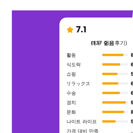
7.1
매우 좋음
(137 이용후기)
활동
식도락
쇼핑
リラックス
수송
경치
9
문화
나이트 라이프
가격 대비 만족