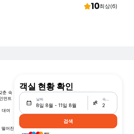
10
최상
(6)
객실 현황 확인
갖춘 숙
테인먼트
날짜
숙박인원
을 대여
검색
m 떨어진