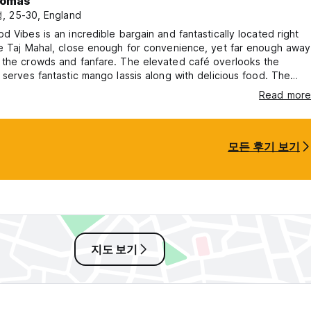
omas
 25-30, England
d Vibes is an incredible bargain and fantastically located right
he Taj Mahal, close enough for convenience, yet far enough away
 the crowds and fanfare. The elevated café overlooks the
 serves fantastic mango lassis along with delicious food. The
exactly what you would expect from a hostel at this price, but
Read more
e. However, the true standout feature that made
xceptional was the host. He provided detailed local insights,
모든 후기 보기
지도 보기