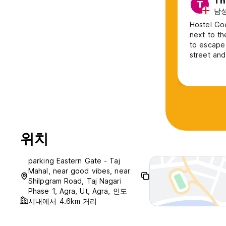
Th
T
남성,
Hostel Goo
next to t
to escape
street and
rooms are 
don’t expect anything mor
our stay e
tips, a
위치
parking Eastern Gate - Taj
Mahal, near good vibes, near
Shilpgram Road, Taj Nagari
Phase 1, Agra, Ut, Agra, 인도
시내에서 4.6km 거리