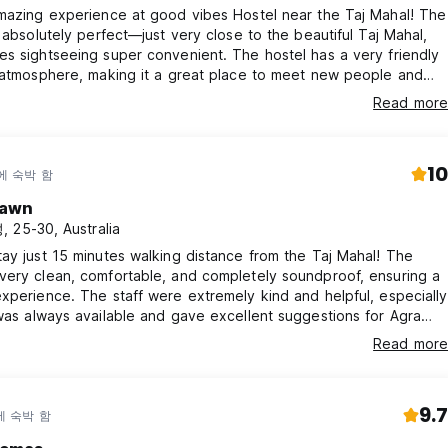
mazing experience at good vibes Hostel near the Taj Mahal! The
s absolutely perfect—just very close to the beautiful Taj Mahal,
s sightseeing super convenient. The hostel has a very friendly
 atmosphere, making it a great place to meet new people and
this hostel is that they also
Read more
licious food options, so you don’t have to worry about meals
r trip. The food was tasty and fresh, which made the stay even
10
에 숙박 함
awn
 25-30, Australia
ay just 15 minutes walking distance from the Taj Mahal! The
very clean, comfortable, and completely soundproof, ensuring a
xperience. The staff were extremely kind and helpful, especially
was always available and gave excellent suggestions for Agra
g. He also helped us plan a very budget-friendly tour. The
Read more
s safe and perfect for families, friends, and couples. He also
 Good Vibes Cafe for food—absolutely delicious, we loved it! It
9.7
에 숙박 함