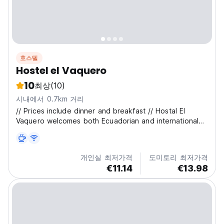
호스텔
Hostel el Vaquero
10
최상
(10)
시내에서 0.7km 거리
// Prices include dinner and breakfast // Hostal El
Vaquero welcomes both Ecuadorian and international
travelers seeking adventure and authentic experiences
in the heart of the Andes. Located on the road
between Quilotoa and Chugchilán, the hostel is just...
개인실 최저가격
도미토리 최저가격
€11.14
€13.98