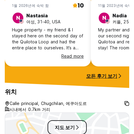
10
1월 2026년에 숙박 함
11월 2023년에 숙박
Nastasia
Nadia
N
N
여성, 31-40, USA
커플, 25-3
Huge property - my friend & I
My partner and I
stayed here on the second day of
our second night 
the Quilotoa Loop and had the
Quilotoa and real
entire place to ourselves. It’s a
stay! The room w
little past the main town so I think
comfortable and 
Read more
other hikers chose closer hostels,
the most welcomi
but we were happy for the peace
The food was am
& solitude. Owner/manager was so
loved the homem
모든 후기 보기
nice and we felt a little spoiled
also loved being 
having dinner & breakfast cooked
trailhead. We had
for just ourselves. The packed
town to get here
위치
lunch we were given for the hike
worth it to get a
the next day was perfect. Great
day 3 of our trek
Calle principal, Chugchilan, 에쿠아도르
value for the price. We had a
being able to us
시내에서 0.7km 거리
lovely time!
Highly recommend
지도 보기