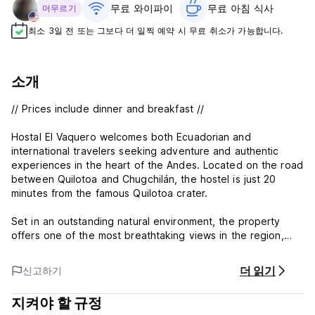
무료 와이파이
무료 아침 식사‎
머무르기
최소 3일 전 또는 그보다 더 일찍 예약 시 무료 취소가 가능합니다.
소개
// Prices include dinner and breakfast //
Hostal El Vaquero welcomes both Ecuadorian and
international travelers seeking adventure and authentic
experiences in the heart of the Andes. Located on the road
between Quilotoa and Chugchilán, the hostel is just 20
minutes from the famous Quilotoa crater.
Set in an outstanding natural environment, the property
offers one of the most breathtaking views in the region,
overlooking the spectacular Toachi River Canyon. It is the
perfect place to relax, reconnect with nature, and enjoy
더 읽기
신고하기
unforgettable landscapes.
지켜야 할 규정
In addition to its scenic outdoor viewpoints, the hostel