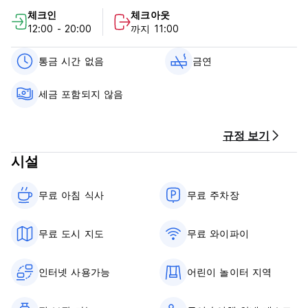
features cozy common areas and a comfortable reading
체크인
체크아웃
room, creating a warm and welcoming atmosphere. Daily
12:00 - 20:00
까지 11:00
housekeeping service is provided to ensure guests'
comfort throughout their stay.
통금 시간 없음
금연
After a day of hiking along the Quilotoa Loop, guests can
unwind in the hostel’s wellness facilities, which include a
세금 포함되지 않음
sauna, a steam bath, and a pool. The rooms are equipped
with private bathrooms featuring either a shower or a
bathtub, as well as complimentary toiletries.
규정 보기
The hostel’s restaurant serves delicious local cuisine
시설
prepared with regional ingredients. Every morning, a
continental breakfast is offered to help guests start the day
무료 아침 식사‎
무료 주차장
right. Combining comfort, traditional gastronomy, and
spectacular scenery, Hostal El Vaquero is an ideal stop
during your journey through the Quilotoa region.
무료 도시 지도
무료 와이파이
인터넷 사용가능
어린이 놀이터 지역