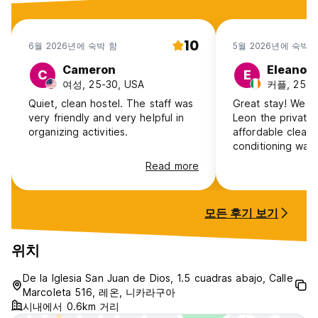
10
6월 2026년에 숙박 함
5월 2026년에 숙박 
Cameron
Eleanor
C
E
여성, 25-30, USA
커플, 25-30
Quiet, clean hostel. The staff was
Great stay! We ha
very friendly and very helpful in
Leon the private
organizing activities.
affordable clean 
conditioning was fantastic! Cold
swimming pool an
Read more
a bonus :)
모든 후기 보기
위치
De la Iglesia San Juan de Dios, 1.5 cuadras abajo, Calle
Marcoleta 516, 레온, 니카라구아
시내에서 0.6km 거리