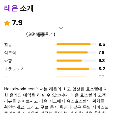
레온
소개
7.9
매우 좋음
(33 이용후기)
활동
8.5
식도락
7.8
쇼핑
6.3
リラックス
8.2
수송
7.7
경치
8.2
Hostelworld.com에서는 레온의 최고 엄선된 호스텔에 대
문화
8.5
한 온라인 예약을 하실 수 있습니다. 레온 호스텔의 고객
나이트 라이프
리뷰를 읽어보시고 레온 지도에서 유스호스텔의 위치를
7.2
확인하세요. 그리고 무료 문자 확인과 같은 특별 서비스도
가격 대비 만족도
8.6