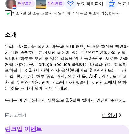
무료 와이파이
무료 아침
머무르기
1 이벤트
최소 2일 전 또는 그보다 더 일찍 예약 시 무료 취소가 가능합니다.
소개
우리는 아름다운 식민지 마을과 열대 해변, 뜨거운 화산을 발견하
기 위해 출발하는 본거지인 레온에 있는 "고요한" 여행자의 선택
입니다. 하루를 보낸 후 많은 감동을 안고 돌아올 곳. 서로를 가족
처럼 대하는 곳. Tortuga Booluda 숙박에는 다음과 같은 혜택이
포함됩니다: 2가지 아침 식사 옵션(팬케이크 & 바나나 또는 니카
= 쌀, 콩, 계란), 하루 종일 커피, 정수된 물, Wi-Fi, 악기, 도서 교
환 및 수영장 이용. 명예 시스템 바가 있습니다. 냉장고에서 원하
는 것을 꺼내어 탭에 적어 두세요.
우리는 메인 공원에서 서쪽으로 3.5블록 떨어진 안전한 주택가에
위치해 있습니다. 도시의 모든 명소는 도보로 가까운 거리에 있으
며, 인근에는 수많은 바, 카페, 레스토랑이 있습니다. 유명한 레온
더 읽기
신고하기
대성당(Cathedral of Leon)은 단 몇 분 거리에 있으며,
Leyendas y Tradiciones 박물관 및 Fundación Ortiz Gurdián
링크업 이벤트
미술관과 같은 다른 명소도 마찬가지입니다.