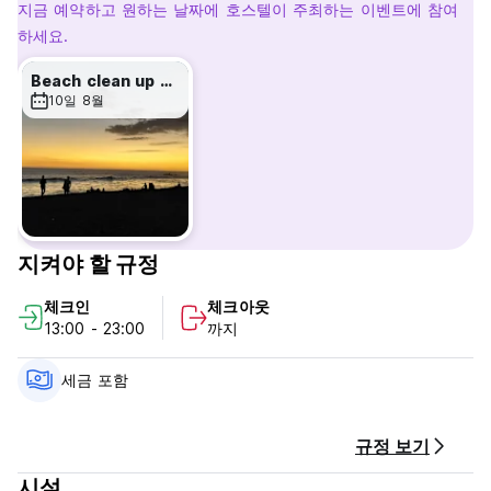
지금 예약하고 원하는 날짜에 호스텔이 주최하는 이벤트에 참여
우리는 1~4명이 숙박할 수 있는 편안한 객실(일부는 에어컨이 있
하세요.
고 일부는 선풍기가 있음)과 10베드 기숙사를 제공합니다. 모든
가격에는 아침 식사, 하루 종일 커피 및 모든 시설 이용이 포함되
Beach clean up & bonfire!
어 있습니다. 저희 직원은 투어, 셔틀 또는 기타 필요한 정보를 기
10일 8월
꺼이 도와드립니다. 프론트 데스크에는 연중무휴 24시간 리셉션
이 있습니다!
호스탈 토르투가 불루다(Hostal Tortuga Booluda) 정책 및 조건:
취소 정책: 도착 24시간 전.
지켜야 할 규정
체크인은 13:00부터입니다.
체크인
체크아웃
11시 이전에 체크아웃하세요.
13:00 - 23:00
까지
도착 시 현금으로 결제하세요.
세금 포함
세금이 포함되어 있습니다.
아침 식사가 포함되어 있습니다.
규정 보기
일반적인:
시설