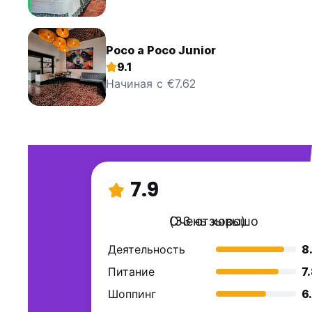
Poco a Poco Junior
9.1
Начиная с €7.62
7.9
Очень хорошо
(33 отзывы)
Деятельность
8
Питание
7
Шоппинг
6