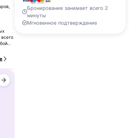
аров,
Бронирование занимает всего 2
минуты
Мгновенное подтверждение
ых
 всего
юбой
ет
е