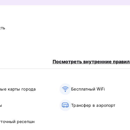
сть
ge)
Посмотреть внутренние правил
ные карты города
Бесплатный WiFi
ы
Трансфер в аэропорт
уточный ресепшн