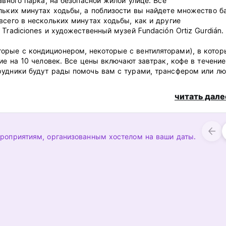
авного парка, на безопасной жилой улице. Все
льких минутах ходьбы, а поблизости вы найдете множество б
всего в нескольких минутах ходьбы, как и другие
Tradiciones и художественный музей Fundación Ortiz Gurdián.
рые с кондиционером, некоторые с вентиляторами), в котор
ие на 10 человек. Все цены включают завтрак, кофе в течение
рудники будут рады помочь вам с турами, трансфером или л
На стойке регистрации круглосуточно и без выходных работа
читать дале
ероприятиям, организованным хостелом на ваши даты.