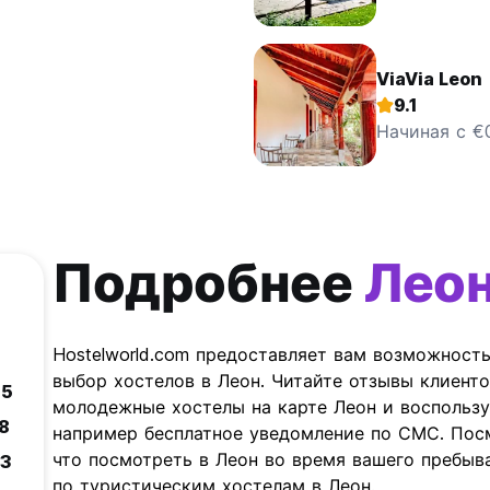
ViaVia Leon
9.1
Начиная с €
Подробнее
Лео
Hostelworld.com предоставляет вам возможност
выбор хостелов в Леон. Читайте отзывы клиенто
.5
молодежные хостелы на карте Леон и воспольз
.8
например бесплатное уведомление по СМС. Посм
что посмотреть в Леон во время вашего пребыва
.3
по туристическим хостелам в Леон.