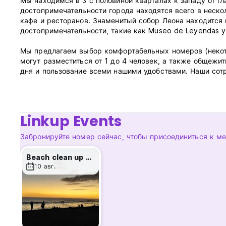
Мы находимся в 3 с половиной кварталах к западу от гл
достопримечательности города находятся всего в неско
кафе и ресторанов. Знаменитый собор Леона находится 
достопримечательности, такие как Museo de Leyendas y 
Мы предлагаем выбор комфортабельных номеров (некото
могут разместиться от 1 до 4 человек, а также общежит
дня и пользование всеми нашими удобствами. Наши сот
другой информацией, которая может вам понадобиться. 
администратор!
Linkup Events
Правила и условия хостела Tortuga Booluda:
Забронируйте номер сейчас, чтобы присоединиться к м
Политика отмены: за 24 часа до прибытия.
Beach clean up & bonfire!
Заезд с 13:00.
10 авг.
Выезд до 11:00.
Оплата по прибытии наличными.
Налоги включены.
Завтрак включен.