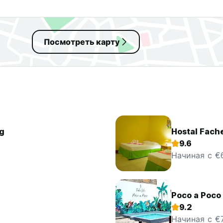
Посмотреть карту
ng
Hostal Fach
9.6
Начиная с €6
Poco a Poco
9.2
Начиная с €7