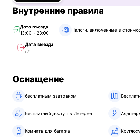
Внутренние правила
Общий:
Стойка регистрации работает круглосуточно.
Дата въезда
Без комендантского часа.
Налоги, включенные в стоимо
13:00 - 23:00
Подходит для детей. (Auto-translated from original langua
Дата выезда
до
Оснащение
бесплатным завтраком‎
Бесплат
Бесплатный доступ в Интернет
Адаптер
Комната для багажа
Круглос