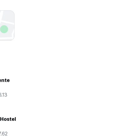
ente
.13
 Hostel
.62