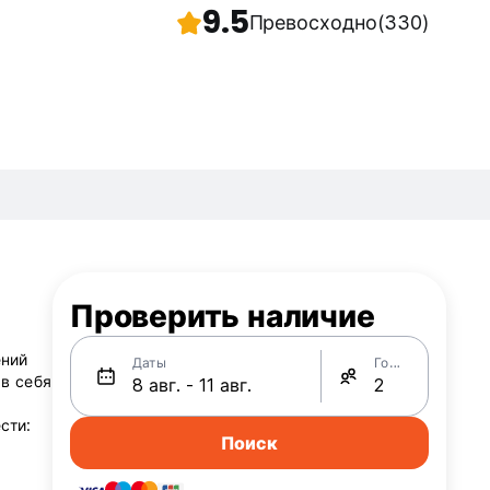
9.5
Превосходно
(330)
Проверить наличие
ений
Даты
Гости
 в себя
,
сти:
Поиск