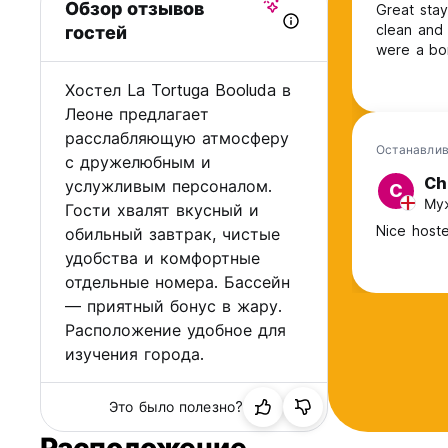
Обзор отзывов
Great stay
clean and air conditionin
гостей
were a bo
Хостел La Tortuga Booluda в
Леоне предлагает
расслабляющую атмосферу
Останавлив
с дружелюбным и
Ch
услужливым персоналом.
C
Муж
Гости хвалят вкусный и
Nice hoste
обильный завтрак, чистые
удобства и комфортные
отдельные номера. Бассейн
— приятный бонус в жару.
Расположение удобное для
изучения города.
Это было полезно?