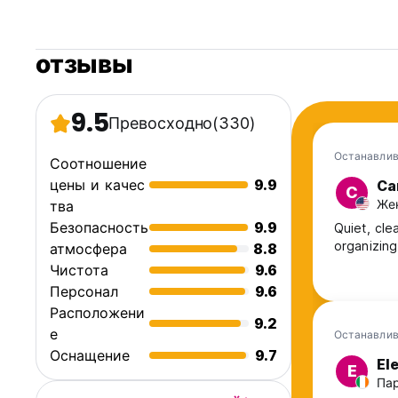
отзывы
9.5
Превосходно
(330)
Останавлив
Соотношение
цены и качес
9.9
Ca
C
Жен
тва
Безопасность
9.9
Quiet, cle
organizing 
атмосфера
8.8
Чистота
9.6
Персонал
9.6
Расположени
9.2
е
Останавлив
Оснащение
9.7
El
E
Пар