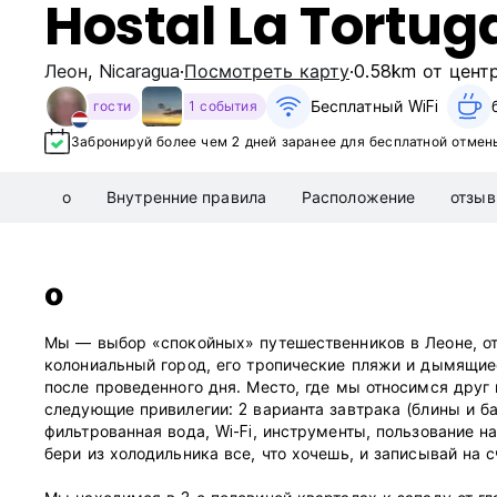
Hostal La Tortug
Леон
,
Nicaragua
Посмотреть карту
0.58km от цент
Бесплатный WiFi
гости
1 события
Забронируй более чем 2 дней заранее для бесплатной отмен
о
Внутренние правила
Расположение
отзы
о
Мы — выбор «спокойных» путешественников в Леоне, от
колониальный город, его тропические пляжи и дымящиес
после проведенного дня. Место, где мы относимся друг 
следующие привилегии: 2 варианта завтрака (блины и бан
фильтрованная вода, Wi-Fi, инструменты, пользование н
бери из холодильника все, что хочешь, и записывай на с