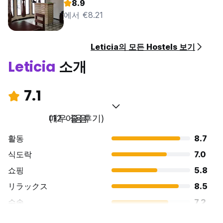
8.9
에서 €8.21
Leticia의 모든 Hostels 보기
Leticia
소개
7.1
매우 좋음
(12 이용후기)
활동
8.7
식도락
7.0
쇼핑
5.8
リラックス
8.5
수송
7.2
경치
7.5