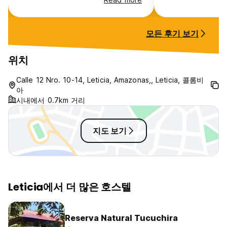
arranged driver. Breakfasts were
you go to and fro
tasty, and there are always
sewed my pants t
bananas to eat. Movie playing
offered me lunch
모든 후기 보기
over the pool on Saturday night.
hadn’t eaten yet,
We stayed here twice....highly
me like family! Th
recommend!!
great price and 
위치
amazing. Thank y
amazing experienc
Calle 12 Nro. 10-14, Leticia, Amazonas,, Leticia, 콜롬비
to come back
아
시내에서 0.7km 거리
지도 보기
Leticia에서 더 많은 호스텔
Reserva Natural Tucuchira