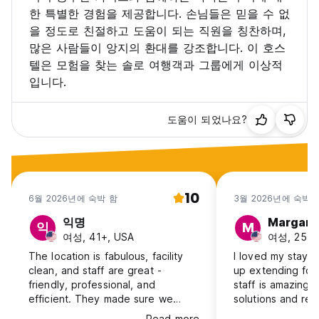
한 특별한 경험을 제공합니다. 손님들은 믿을 수 없
을 정도로 친절하고 도움이 되는 직원을 칭찬하며,
많은 사람들이 앙지의 환대를 강조합니다. 이 호스
텔은 모험을 찾는 솔로 여행객과 그룹에게 이상적
입니다.
도움이 되었나요?
10
6월 2026년에 숙박 함
3월 2026년에 숙박 
익명
Margare
익
M
여성, 41+, USA
여성, 25-3
The location is fabulous, facility
I loved my stay 
clean, and staff are great -
up extending for
friendly, professional, and
staff is amazing a
efficient. They made sure we
solutions and re
received messages from our
anything that yo
Read more