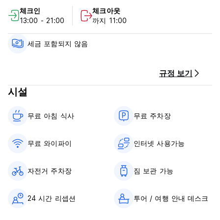
(Santa Rosa) 또는 이키토스(Iquitos)행 보트를 탈 수 있는 항구
체크인
체크아웃
는 도보 거리에 있습니다. 5블록 이내에 국경을 넘어 브라질로 가
13:00 - 21:00
까지 11:00
서 타바팅가를 방문할 수 있습니다. 레티시아의 주요 명소인 산탄
데르 공원은 길에서 단 세 블록 떨어져 있습니다. 다양한 새 떼,
작은 잉꼬, 제비가 매일 밤 만납니다. 다른 많은 관광객들도 놀라
세금 포함되지 않음
운 일몰을 감상하며 이 독특한 광경을 즐길 수 있습니다.
놀라운 순간을 여러분과 공유하게 되어 기쁘게 생각합니다. 저희
규정 보기
는 손님들이 어울리고 즐거운 시간을 보낼 수 있는 충분한 공간과
시설
기회를 제공합니다. 우리 호스텔 앞에는 테이블과 의자가 있는 테
라스와 흡연 구역이 있습니다. 뒷마당에는 매우 특별한 두 번째
테라스가 있습니다. 음료와 점심도 판매하고 있습니다.
무료 아침 식사‎
무료 주차장
플라스틱 쓰레기를 줄이기 위해 모든 투숙객에게 식수를 무료로
제공합니다! 주방은 자유롭게 사용할 수 있도록 개방되어 있으므
로 냉장고에 음식을 보관해 보세요. 세탁 서비스를 제공하며, 옷을
무료 와이파이
인터넷 사용가능
세탁할 수 있는 공간을 제공합니다.
집 전체에서 무료 WIFI를 제공합니다. 모든 객실에는 선풍기와 편
안한 매트리스가 마련되어 있습니다. 개인실에서는 에어컨의 시원
자전거 주차장
짐 보관 가능
한 바람도 즐기실 수 있습니다.
개인실 투숙객에게는 수건을 제공하며, 기숙사 투숙객에게는 저렴
24 시간 리셉션
투어 / 여행 안내 데스크
한 가격으로 수건을 대여하실 수 있습니다.
당연히 린넨과 화장지는 항상 포함되어 있습니다!
머무는 동안 커피와 과일이 포함된 건강한 아침 식사가 제공됩니