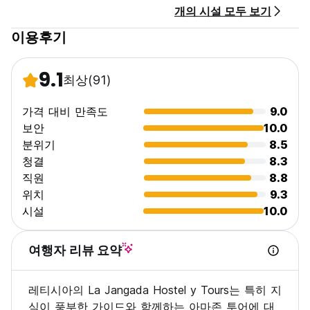
개의 시설 모두 보기
다. 좀 더 먹고 싶은 분들을 위해 유럽식 아침 식사도 제공하며 때
로는 그라놀라와 홈메이드 요거트를 곁들인 과일도 제공합니다!
이용후기
라 장가다 호스텔 y 투어 정책 및 조건:
9.1
최상
(91)
취소 정책: 도착 24시간 전.
체크인은 13:00부터입니다.
가격 대비 만족도
9.0
체크아웃은 11시까지 입니다.
보안
10.0
분위기
8.5
도착 시 현금이나 신용카드로 결제하세요.
청결
8.3
직원
8.8
세금이 포함되어 있습니다.
아침 식사가 포함되어 있습니다.
위치
9.3
시설
10.0
일반적인:
통금 없음.
금연.
여행자 리뷰 요약
연령 제한: 18세 이상만 가능합니다.
최대 체류 기간은 14일입니다. (Auto-translated from original
레티시아의 La Jangada Hostel y Tours는 특히 지
language)
식이 풍부한 가이드와 함께하는 아마존 투어에 대