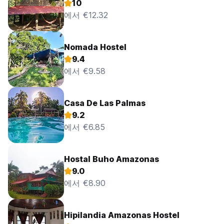
10
에서 €12.32
Nomada Hostel
9.4
에서 €9.58
Casa De Las Palmas
9.2
에서 €6.85
Hostal Buho Amazonas
9.0
에서 €8.90
Hipilandia Amazonas Hostel