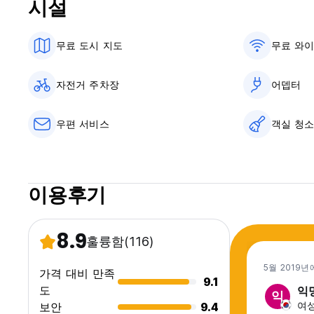
시설
무료 도시 지도
무료 와
자전거 주차장
어뎁터
우편 서비스
객실 청
이용후기
8.9
훌륭함
(116)
5월 2019년
가격 대비 만족
9.1
도
익
익
여성
보안
9.4