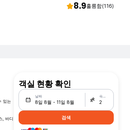
8.9
훌륭함
(116)
객실 현황 확인
날짜
숙박인원
수 있는
검색
스, 바디