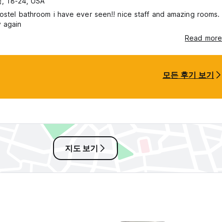
, 18-24, USA
ostel bathroom i have ever seen!! nice staff and amazing rooms.
y again
Read more
모든 후기 보기
지도 보기