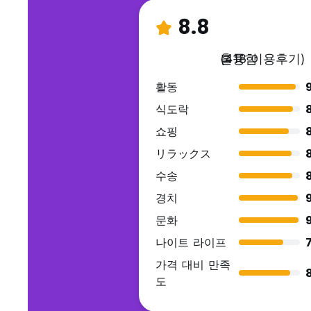
8.8
훌륭함
(418 이용후기)
활동
식도락
쇼핑
リラックス
수송
경치
문화
나이트 라이프
7
가격 대비 만족
도