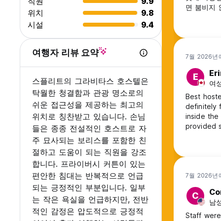
직원
9.9
면 붐비지 
위치
9.8
었습니다. 
시설
9.4
실에 새벽 
이상을 시끄
크게 떠들며
여행자 리뷰 요약
잤습니다. 
7월 2026년
최악의 밤
Er
E
스플리트의 그라비타스 호스텔은
여성
탁월한 청결함과 관광 명소로의
Best hoste
쉬운 접근성을 제공하는 최고의
definitely
위치로 칭찬받고 있습니다. 손님
inside the
provided 
들은 종종 전설적인 호스트로 자
주 묘사되는 보리스를 포함한 친
절하고 도움이 되는 직원을 강조
합니다. 프라이버시 커튼이 있는
편안한 침대는 반복적으로 언급
7월 2026년
되는 긍정적인 부분입니다. 일부
Co
C
는 작은 욕실을 언급하지만, 전반
남성
적인 감정은 압도적으로 긍정적
Staff wer