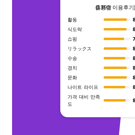
훌륭함
(1393 이용후기
활동
식도락
쇼핑
7
リラックス
수송
경치
문화
나이트 라이프
가격 대비 만족
도