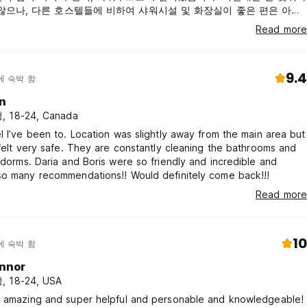
않으나, 다른 호스텔들에 비하여 샤워시설 및 화장실이 좋은 편은 아니
이층침대에 커튼은 없으며, 호스텔의 잘못은 아니지만 제가 묵은 22인
Read more
4시반에 놀고 들어온 게스트들이 매우큰소리로 웃고 떠들며 30-40분
럽게 했습니다. 계속해서 티를 냈지만 아랑곳하지 않고 계속해서 매우
 키득대고, 그 중 남녀는 서로 계속 대화하더니 키스하고 한 침대에서
9.4
정말 매너와 에티켓이 없었지만 스탭이 주의를 주거나 하지 않았습니다.
에 숙박 함
이었습니다.
in
, 18-24, Canada
l I’ve been to. Location was slightly away from the main area but
 felt very safe. They are constantly cleaning the bathrooms and
 dorms. Daria and Boris were so friendly and incredible and
so many recommendations!! Would definitely come back!!!
Read more
10
에 숙박 함
nnor
, 18-24, USA
e amazing and super helpful and personable and knowledgeable!