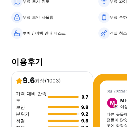
무료 도시 지도
무료 와
무료 보안 사물함
무료 수하
투어 / 여행 안내 데스크
객실 청
이용후기
9.6
최상
(1003)
6월 2022년
가격 대비 만족
9.7
도
MI
M
여성
보안
9.8
분위기
9.2
다른 곳들
점들이 많았
청결
9.8
곳에 화장실