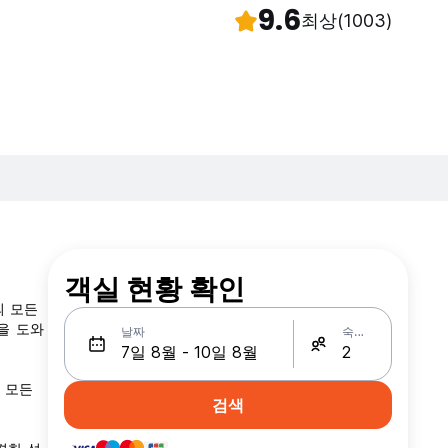
9.6
최상
(1003)
객실 현황 확인
의 모든
을 도와
날짜
숙박인원
한 모든
검색