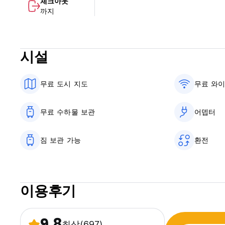
체크아웃
까지
시설
무료 도시 지도
무료 와
무료 수하물 보관
어뎁터
짐 보관 가능
환전
이용후기
9.8
최상
(697)