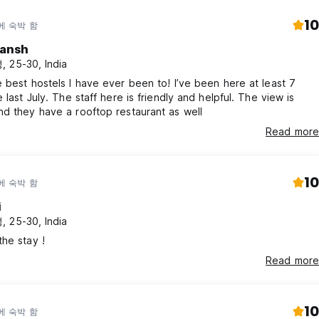
10
에 숙박 함
tansh
 25-30, India
 best hostels I have ever been to! I’ve been here at least 7
e last July. The staff here is friendly and helpful. The view is
d they have a rooftop restaurant as well
Read more
10
에 숙박 함
i
 25-30, India
he stay !
Read more
10
에 숙박 함