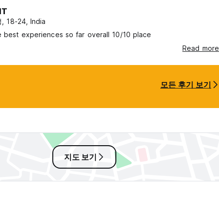
IT
 18-24, India
 best experiences so far overall 10/10 place
Read more
모든 후기 보기
지도 보기