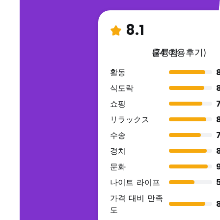
8.1
훌륭함
(74 이용후기)
활동
식도락
쇼핑
7
リラックス
수송
7
경치
문화
나이트 라이프
가격 대비 만족
도