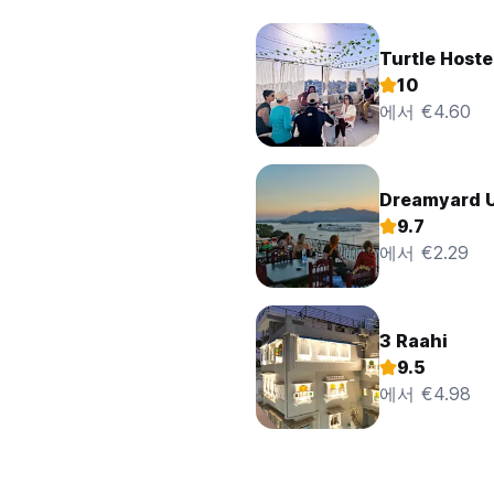
Turtle Hoste
10
에서 €4.60
Dreamyard 
9.7
에서 €2.29
3 Raahi
9.5
에서 €4.98