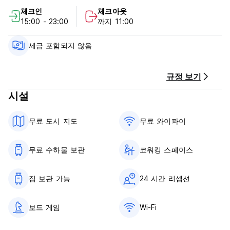
1. 체크인 시간: 오후 3시부터 오후 12시까지
체크인
체크아웃
2. 체크아웃 시간 : 오전 11시까지
15:00 - 23:00
까지 11:00
3. 접수시간 : 24시간
4. 결제방법 : 현금(JPY) 또는 신용카드(Visa, Master, Amex)
5. 취소 정책:
세금 포함되지 않음
??(1) 도착일 3일(또는 그 이상) 전 ?무료
??(2) 도착일 1일 전??첫 1박 요금의 50%
??(3) 당일 또는 No Show? 첫날밤의 100%
규정 보기
6. 연령 제한: 예? 18세 이상
시설
7. 금연
8. 애완동물은 출입할 수 없습니다.
9. 아침 식사는 포함되어 있지 않습니다
무료 도시 지도
무료 와이파이
10. 세금 포함
? 보안상의 이유로 객실 창문은 열 수 없습니다. (Auto-
translated from original language)
무료 수하물 보관
코워킹 스페이스
짐 보관 가능
24 시간 리셉션
보드 게임
Wi-Fi