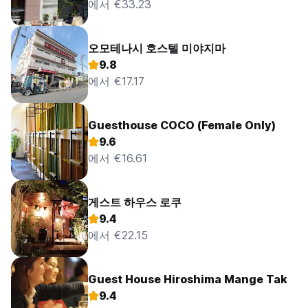
에서 €33.23
오모테나시 호스텔 미야지마
9.8
에서 €17.17
Guesthouse COCO (Female Only)
9.6
에서 €16.61
게스트 하우스 로쿠
9.4
에서 €22.15
Guest House Hiroshima Mange Tak
9.4