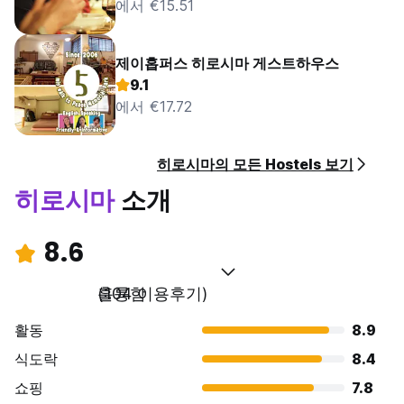
에서 €15.51
제이홉퍼스 히로시마 게스트하우스
9.1
에서 €17.72
히로시마의 모든 Hostels 보기
히로시마
소개
8.6
훌륭함
(104 이용후기)
활동
8.9
식도락
8.4
쇼핑
7.8