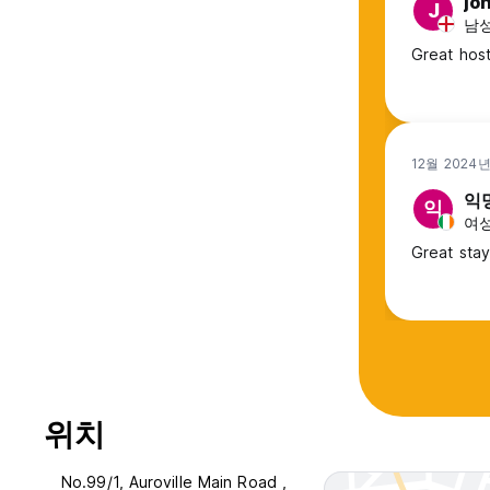
jo
J
남성,
Great host
12월 2024
익
익
여성,
Great stay
위치
No.99/1, Auroville Main Road ,