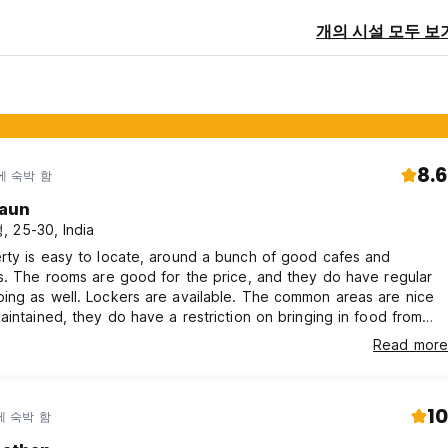
개의 시설 모두 보
8.6
에 숙박 함
aun
 25-30, India
rty is easy to locate, around a bunch of good cafes and
s. The rooms are good for the price, and they do have regular
ing as well. Lockers are available. The common areas are nice
aintained, they do have a restriction on bringing in food from
o. The hostel staff Karuna and Bhavesh, are really friendly and
Read more
l. I would definitely visit again. :)
10
에 숙박 함