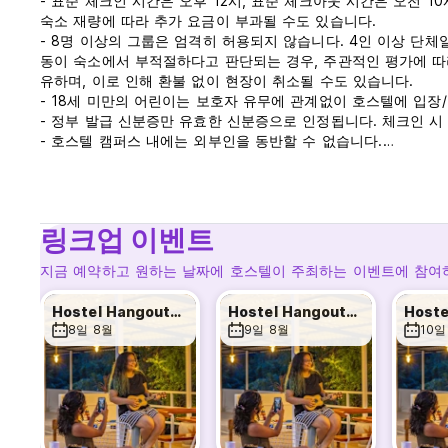
- 표준 체크인 시간은 오후 12시, 표준 체크아웃 시간은 오전 
숙소 재량에 따라 추가 요금이 부과될 수도 있습니다.
- 8명 이상의 그룹은 엄격히 허용되지 않습니다. 4인 이상 단체
동이 숙소에서 부적절하다고 판단되는 경우, 주관적인 평가에 따라 Zo
유하며, 이로 인해 환불 없이 현장이 취소될 수도 있습니다.
- 18세 미만의 어린이는 보호자 유무에 관계없이 호스텔에 입장
- 정부 발급 신분증만 유효한 신분증으로 인정됩니다. 체크인 시
- 호스텔 캠퍼스 내에는 외부인을 동반할 수 없습니다.
- 우리는 자조를 믿으며 수하물 지원이나 룸 서비스를 제공하지 
- 숙소 내부와 주변에서는 약물 및 약물 남용이 엄격히 금지되어
- 숙소 재량 및 현지 법률에 따라 구내에서 주류 섭취가 허용됩
- 입장권이 보유되어 있습니다.
링크업 이벤트
취소 정책: 도착 72시간 전. 늦게 취소하거나 노쇼(No Show)
지금 예약하고 원하는 날짜에 호스텔이 주최하는 이벤트에 참여
도착 시 현금으로 결제하세요.
세금은 포함되지 않습니다 - 12.00%
Hostel Hangouts: Board Games & Beyond
Hostel Hangouts: Board Games & Beyond
아침 식사는 포함되어 있지 않습니다.
8일 8월
9일 8월
10일
통금 없음. (Auto-translated from original language)