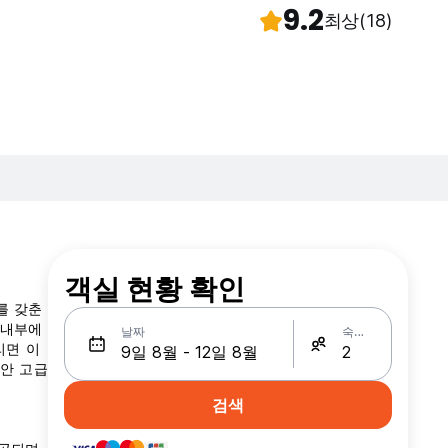
)
9.2
최상
(18)
객실 현황 확인
어를 갖춘
 내부에
날짜
숙박인원
리면 이
동안 고급
검색