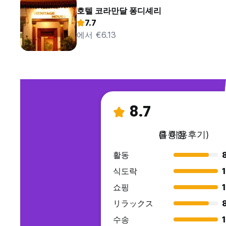
호텔 코라만달 퐁디셰리
7.7
에서 €6.13
8.7
훌륭함
(1 이용후기)
활동
식도락
쇼핑
リラックス
수송