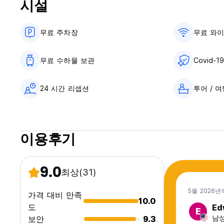
시설
무료 주차장
무료 와
무료 수하물 보관
Covid-1
24 시간 리셉션
투어 / 
이용후기
9.0
최상
(31)
5월 2026년
가격 대비 만족
10.0
도
Ed
E
남성
보안
9.3