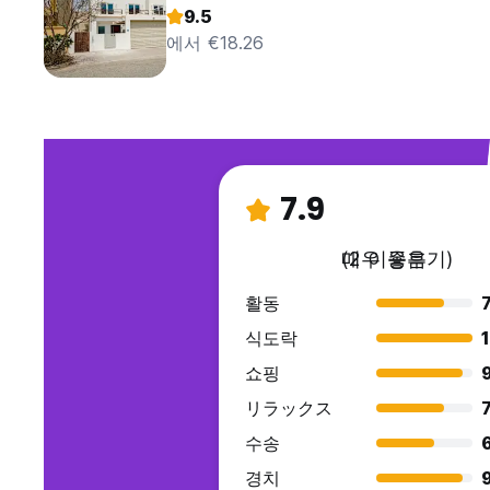
9.5
에서 €18.26
7.9
매우 좋음
(2 이용후기)
활동
7
식도락
쇼핑
リラックス
7
수송
경치