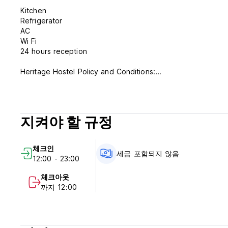
Kitchen
Refrigerator
AC
Wi Fi
24 hours reception
Heritage Hostel Policy and Conditions:
Cancellation Policy: 1 days before arrival. In case of a late
stay.
지켜야 할 규정
Check in from 12.00 to 23.00
Check out before 11.00
체크인
Payment upon arrival by cash.
세금 포함되지 않음
12:00 - 23:00
Taxes included
체크아웃
까지 12:00
General:
24 hours reception.
No special conditions