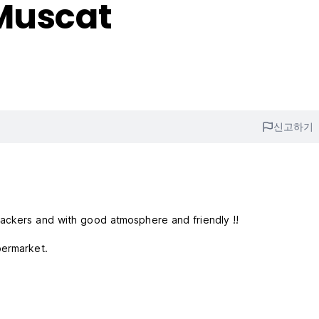
 Muscat
신고하기
ackers and with good atmosphere and friendly !!
, Supermarket.