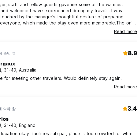
er, staff, and fellow guests gave me some of the warmest
y and welcome I have experienced during my travels. I was
 touched by the manager's thoughtful gesture of preparing
r everyone, which made the stay even more memorable.The only
e part is that I seem to be leaving with multiple bite marks,
Read more
rom bed bugs or fleas. I was bitten on my underarms, feet,
st, and several other areas while sleeping. Despite that, I truly
e
8.9
에 숙박 함
rgaux
 31-40, Australia
Great place for meeting other travelers. Would definitely stay again.
Read more
3.4
에 숙박 함
rlos
 31-40, England
, location okay, facilities sub par, place is too crowded for what