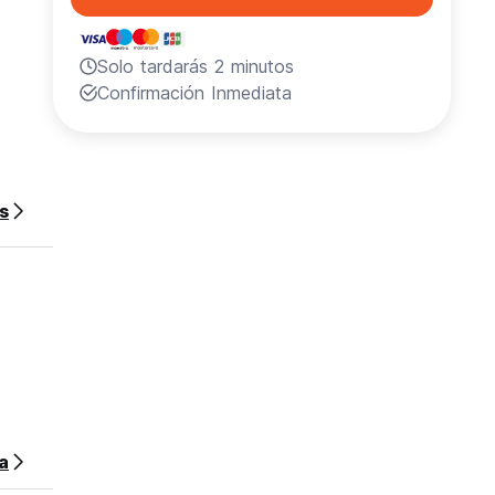
Solo tardarás 2 minutos
Confirmación Inmediata
ur
s
sa