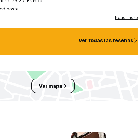
bre, 25-30, Francia
od hostel
Read more
Ver todas las reseñas
Ver mapa