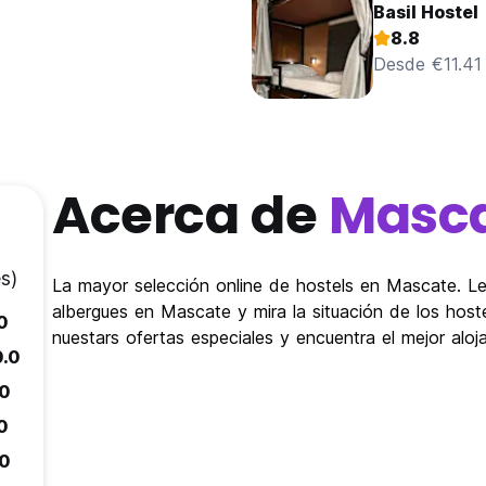
Basil Hostel
8.8
Desde €11.41
Acerca de
Masc
s)
La mayor selección online de hostels en Mascate. Lee
albergues en Mascate y mira la situación de los host
.0
nuestars ofertas especiales y encuentra el mejor alo
0.0
.0
.0
.0