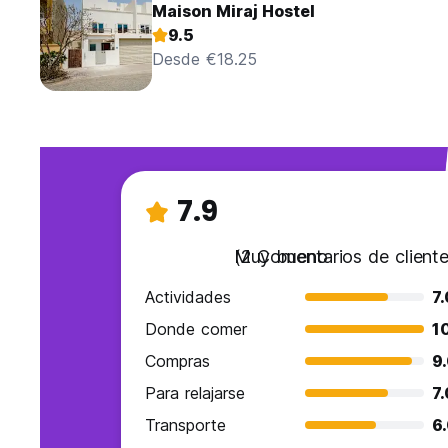
Maison Miraj Hostel
9.5
Desde €18.25
7.9
Muy bueno
(2 Comentarios de cliente
Actividades
7
Donde comer
1
Compras
9
Para relajarse
7
Transporte
6