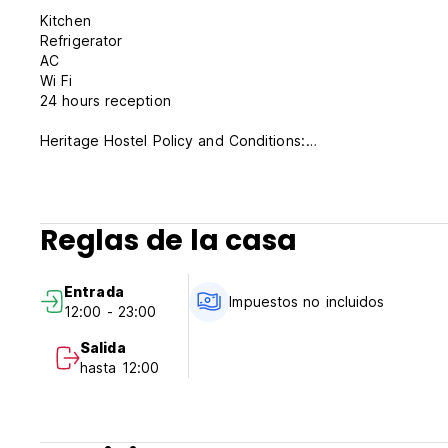
Kitchen
Refrigerator
AC
Wi Fi
24 hours reception
Heritage Hostel Policy and Conditions:
Cancellation Policy: 1 days before arrival. In case of a late
stay.
Reglas de la casa
Check in from 12.00 to 23.00
Check out before 11.00
Entrada
Payment upon arrival by cash.
Impuestos no incluidos
12:00 - 23:00
Taxes included
Salida
hasta 12:00
General:
24 hours reception.
No special conditions