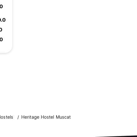
.0
0.0
.0
.0
ostels
Heritage Hostel Muscat