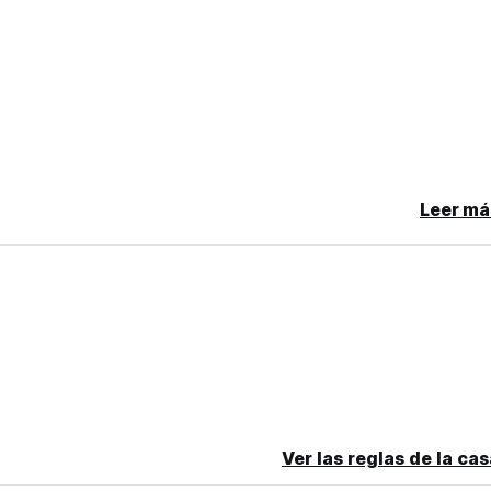
 cancellation or No Show, you will be charged the first night of yo
Leer má
Ver las reglas de la ca