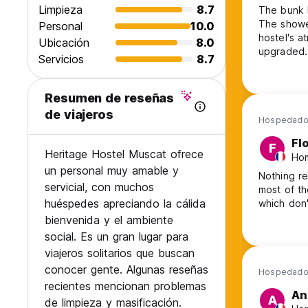
Limpieza
8.7
The bunk 
The shower
Personal
10.0
hostel's a
Ubicación
8.0
upgraded.
Servicios
8.7
must.
Resumen de reseñas
de viajeros
Hospedado
Fl
F
Heritage Hostel Muscat ofrece
Hom
un personal muy amable y
Nothing re
servicial, con muchos
most of th
huéspedes apreciando la cálida
which don'
bienvenida y el ambiente
social. Es un gran lugar para
viajeros solitarios que buscan
conocer gente. Algunas reseñas
Hospedado
recientes mencionan problemas
An
A
de limpieza y masificación.