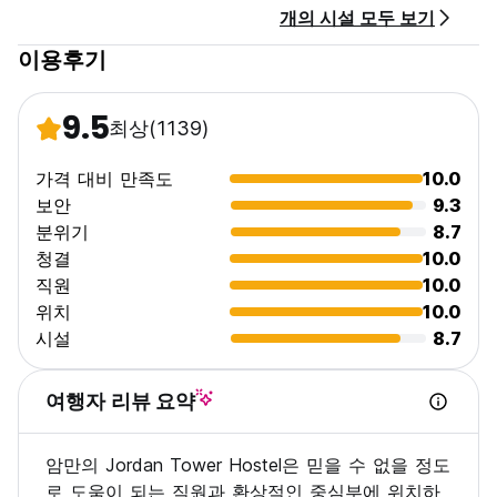
개의 시설 모두 보기
넷 검색, 가벼운 스낵 또는 차나 커피를 즐길 수 있는 호텔 아래
새로 오픈한 거리 카페에서 휴식을 취하세요. CHILLAX 카페는 혼
이용후기
란스러운 시장에서 세상이 지나가는 모습을 볼 수 있는 피난처를
제공합니다.
9.5
최상
(1139)
참고: 일반적인 취소 정책은 3일입니다.
참고 사항: 16%의 도시세는 요금에 포함되어 있지 않습니다.
가격 대비 만족도
10.0
보안
9.3
참고 사항: 저희 호텔에는 온라인 요금에 포함되지 않은 표준 10%
분위기
8.7
호텔 서비스 요금이 있습니다. (Auto-translated from original
청결
10.0
language)
직원
10.0
위치
10.0
시설
8.7
여행자 리뷰 요약
암만의 Jordan Tower Hostel은 믿을 수 없을 정도
로 도움이 되는 직원과 환상적인 중심부에 위치하