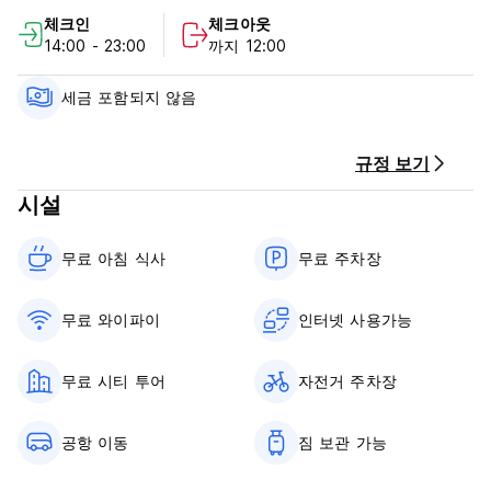
다.
체크인
체크아웃
14:00 - 23:00
까지 12:00
나홀로 여행자(특히 여성)는 결코 외롭거나 고립감을 느끼지 않으
며 항상 편안하고 안전하며 행복한 느낌을 받을 것입니다. 또한
그들은 다른 손님들을 만나고 소통할 수 있는 기회를 갖게 되며,
세금 포함되지 않음
합리적인 가격으로 단체 여행에 참여하거나 개인 여행을 하고, 친
근한 분위기 속에서 서로의 여행 경험과 정보를 공유할 수 있습니
다. 체스를 두거나 작은 도서관에서 책을 읽어보세요.
규정 보기
시설
인근 관광 명소의 즐거움을 탐험하기 위해 당일 여행을 떠나려면
요르단 타워를 거점으로 삼는 것을 고려해 보십시오.
무료 아침 식사‎
무료 주차장
이 호텔은 최근 개조 및 업데이트되어 공용 기숙사부터 욕실이 딸
린 객실까지 '가격 대비 가치' 저렴한 가격으로 적합하고 편안한
숙박 시설을 제공합니다. 넓은 공용 공간, 우수한 서비스 및 무료
무료 와이파이
인터넷 사용가능
Wi-Fi와 같은 다양한 기타 시설이 포함되어 있습니다.
갓 끓인 차/커피와 신선한 현지 농산물로 구성된 풍성한 무료 아
무료 시티 투어
자전거 주차장
침 식사가 포함되어 있습니다. 저렴한 가벼운 스낵과 청량음료도
제공됩니다.
공항 이동
짐 보관 가능
시타델(Citadel)과 로마 극장(Roman Theatre) 및 주변 지역의
멋진 전망을 감상할 수 있는 탁 트인 옥상 테라스를 즐기고, 인터