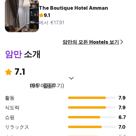
The Boutique Hotel Amman
9.1
에서 €17.91
암만의 모든 Hostels 보기
암만
소개
7.1
매우 좋음
(98 이용후기)
활동
7.9
식도락
7.9
쇼핑
6.7
リラックス
7.0