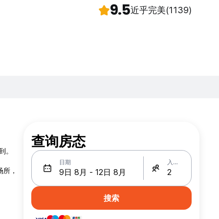
9.5
近乎完美
(1139)
查询房态
找到。
日期
入住人数
场所，
搜索