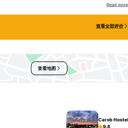
from him that I used all throughout my stay in Jordan.
Read more
查看全部评价
查看地图
Carob Hoste
9.8