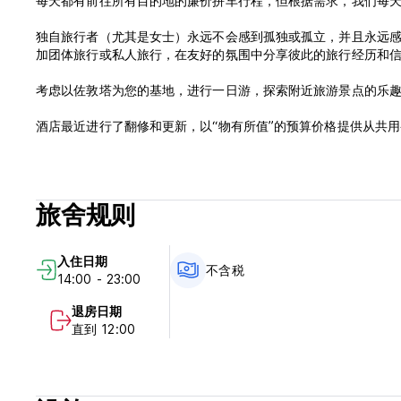
每天都有前往所有目的地的廉价拼车行程，但根据需求，我们每天至
独自旅行者（尤其是女士）永远不会感到孤独或孤立，并且永远
加团体旅行或私人旅行，在友好的氛围中分享彼此的旅行经历和
考虑以佐敦塔为您的基地，进行一日游，探索附近旅游景点的乐
酒店最近进行了翻修和更新，以“物有所值”的预算价格提供从共
无线网络等一系列其他设施。
包括免费丰盛的早餐，包括新鲜的当地食材和大量现煮的茶/咖啡
旅舍规则
享受我们的全景屋顶露台，欣赏城堡和罗马剧院及周边地区的美
用小吃或只是喝茶或咖啡...... CHILLAX 咖啡馆是远离露
入住日期
请注意：我们的一般取消政策为 3 天
不含税
14:00 - 23:00
请注意：房价不包含 16% 的城市税
退房日期
直到 12:00
另请注意：我们酒店收取 10% 的标准酒店服务费，该费用不包含在网上房价中 (Au