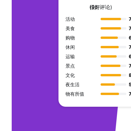
很好
(98 评论)
活动
7
美食
7
购物
休闲
7
运输
景点
7
文化
夜生活
物有所值
7