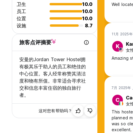
卫生
10.0
员工
10.0
位置
10.0
设施
8.7
11月 2025
旅客点评摘要
Ka
K
女性
Amazing st
安曼的Jordan Tower Hostel拥
有极其乐于助人的员工和绝佳的
中心位置。客人经常称赞其清洁
度和物有所值。非常适合寻求社
交和信息丰富住宿的独自旅行
7月 2025年
者。
Ca
C
女性,
这对您有帮助吗？
This hoste
planned my
was so cle
excellent.