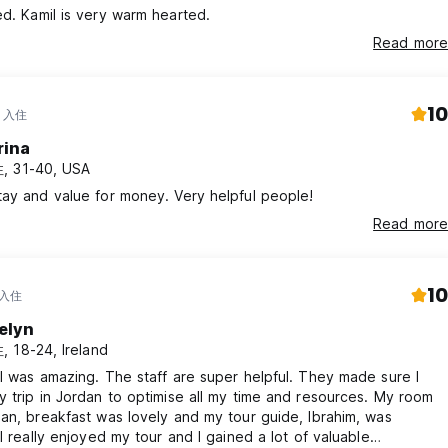
Well located. Kamil is very warm hearted.
Read more
10
年 入住
rina
, 31-40, USA
ay and value for money. Very helpful people!
Read more
10
 入住
elyn
 18-24, Ireland
l was amazing. The staff are super helpful. They made sure I
 trip in Jordan to optimise all my time and resources. My room
an, breakfast was lovely and my tour guide, Ibrahim, was
 I really enjoyed my tour and I gained a lot of valuable