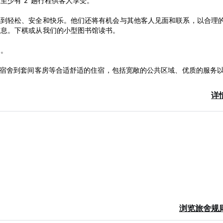
少有 2 趟行程供客人享受。
感到轻松、安全和快乐。他们还将有机会与其他客人见面和联系，以合理
信息。下棋或从我们的小型图书馆读书。
趣。
用宿舍到套间客房等合适舒适的住宿，包括宽敞的公共区域、优质的服务
详
。还提供价格便宜的小吃和软饮料。
景，并在酒店下新开业的街头咖啡馆放松身心，在那里您可以享受浏览互
天市场喧嚣的一处避难所，您可以在这里观看人来人往。
to-translated from original language)
浏览旅舍规