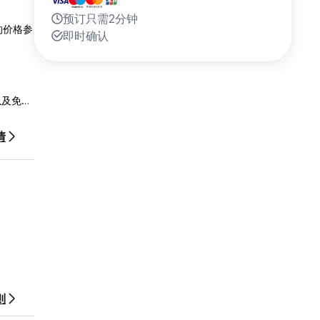
预订只需2分钟
的价格参
即时确认
以及免费
情
联网、享
则