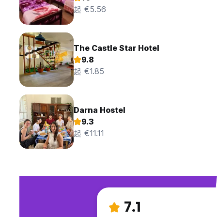
起 €5.56
The Castle Star Hotel
9.8
起 €1.85
Darna Hostel
9.3
起 €11.11
7.1