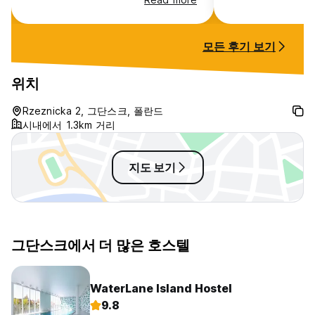
smelling cigarettes, mold and in
general not clean, the bedsheets
were dirty and it felt like they
모든 후기 보기
were not changed. The room had
heavy smell. The floors and walls
were dirty as well. It was
위치
unbearable to be in the room very
long time. The light was also not
Rzeznicka 2, 그단스크, 폴란드
working properly, the door to the
시내에서 1.3km 거리
bathroom doesnt have lock. The
only good thing is location
지도 보기
그단스크에서 더 많은 호스텔
WaterLane Island Hostel
9.8