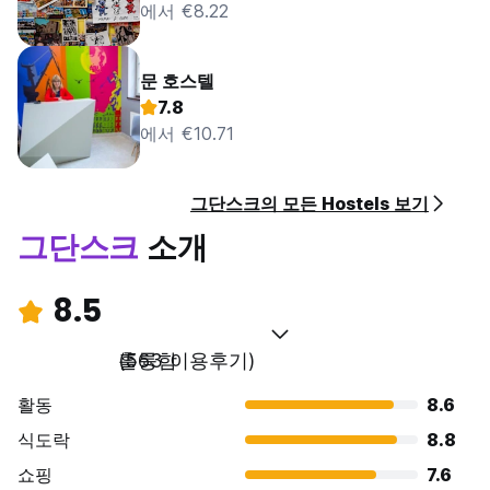
에서 €8.22
문 호스텔
7.8
에서 €10.71
그단스크의 모든 Hostels 보기
그단스크
소개
8.5
훌륭함
(563 이용후기)
활동
8.6
식도락
8.8
쇼핑
7.6