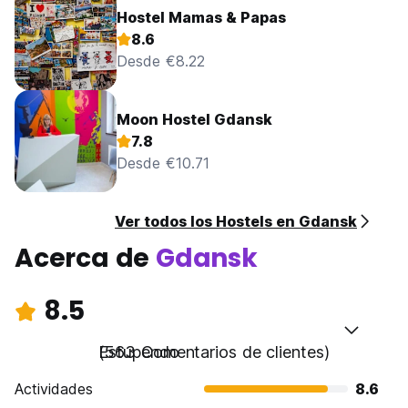
Hostel Mamas & Papas
8.6
Desde €8.22
Moon Hostel Gdansk
7.8
Desde €10.71
Ver todos los Hostels en Gdansk
Acerca de
Gdansk
8.5
Estupendo
(563 Comentarios de clientes)
Actividades
8.6