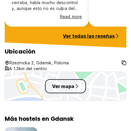
cerraba, había mucho descontrol
y, aunque esto no es culpa del
Hostel, la higiene del resto de
Read more
huéspedes era bastante
cuestionable.
Ver todas las reseñas
Ubicación
Rzeznicka 2, Gdansk, Polonia
A 1.3km del centro
Ver mapa
Más hostels en Gdansk