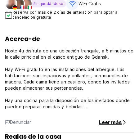
WiFi Gratis
5+ quedándose
Reserva con más de 2 días de antelación para optar a
cancelación gratuita
Acerca-de
Hostel4u disfruta de una ubicación tranquila, a 5 minutos de
la calle principal en el casco antiguo de Gdansk.
Hay Wi-Fi gratuito en las instalaciones del albergue. Las
habitaciones son espaciosas y brillantes, con muebles de
madera. Cada cama tiene un casillero, donde los invitados
pueden almacenar sus pertenencias.
Hay una cocina para la disposición de los invitados donde
pueden preparar comidas y bebidas.
Tenga en cuenta:
Leer más
Denunciar
Política de cancelación: aviso anticipado de 24 h
Cancelación tardía o no espectáculo: cargo de una noche
Reglas de la casa
Pago a la llegada por efectivo o tarjetas de crédito/débito