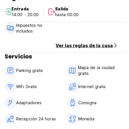
Vuelva a registrarse: 14:00
Entrada
Salida
Echa un vistazo: 10:00
14:00 - 20:00
hasta 00:00
El impuesto de la ciudad no está incluido en el precio. A su
Impuestos no
llegada se agrega a la factura total (2.20 PLN / persona /
incluidos
noche) (Auto-translated from original language)
Ver las reglas de la casa
Servicios
Mapa de la ciudad
Parking gratis
gratis
WiFi Gratis
Internet gratis
Adaptadores
Consigna
Recepción 24 horas
Moneda