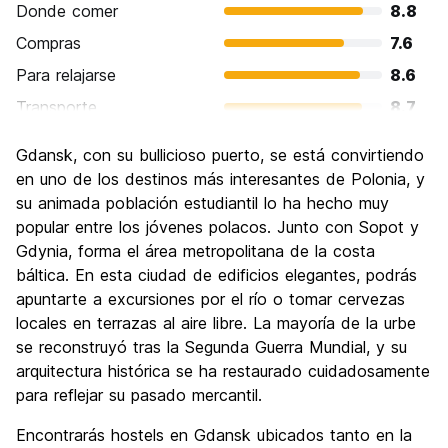
Donde comer
8.8
Compras
7.6
Para relajarse
8.6
Transporte
8.7
Visita de lugares de interés
9.0
Gdansk, con su bullicioso puerto, se está convirtiendo
Cultura
9.0
en uno de los destinos más interesantes de Polonia, y
Fiesta
su animada población estudiantil lo ha hecho muy
7.8
popular entre los jóvenes polacos. Junto con Sopot y
Calidad Precio
8.8
Gdynia, forma el área metropolitana de la costa
báltica. En esta ciudad de edificios elegantes, podrás
apuntarte a excursiones por el río o tomar cervezas
locales en terrazas al aire libre. La mayoría de la urbe
se reconstruyó tras la Segunda Guerra Mundial, y su
arquitectura histórica se ha restaurado cuidadosamente
para reflejar su pasado mercantil.
Encontrarás hostels en Gdansk ubicados tanto en la