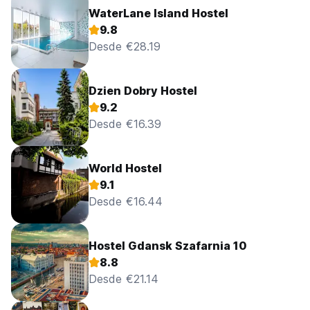
WaterLane Island Hostel
9.8
Desde €28.19
Dzien Dobry Hostel
9.2
Desde €16.39
World Hostel
9.1
Desde €16.44
Hostel Gdansk Szafarnia 10
8.8
Desde €21.14