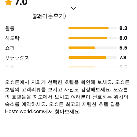
7.0
좋음
(12 이용후기)
활동
8.3
식도락
8.0
쇼핑
5.5
リラックス
7.8
수송
5.5
경치
7.7
오쇼른에서 저희가 선택한 호텔을 확인해 보세요. 오쇼른
문화
6.8
호텔의 고객리뷰를 보시고 사진도 감상해보세요. 오쇼른
나이트 라이프
의 호텔들을 지도에서 보시고 여러분이 선호하는 위치의
5.0
숙소를 예약하세요. 오쇼른 최고의 저렴한 호텔 딜을
가격 대비 만족도
8.2
Hostelworld.com에서 찾아보세요.