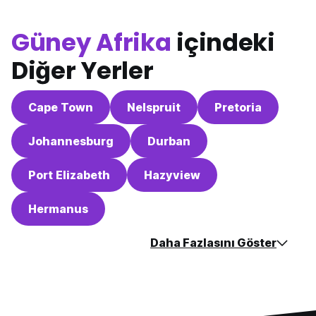
Güney Afrika
içindeki
Diğer Yerler
Cape Town
Nelspruit
Pretoria
Johannesburg
Durban
Port Elizabeth
Hazyview
Hermanus
Daha Fazlasını Göster