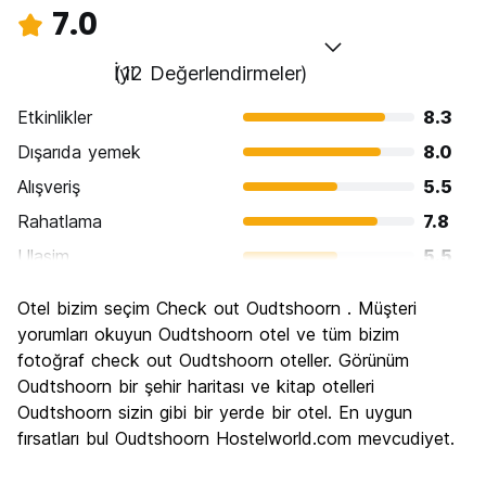
7.0
İyi
(12 Değerlendirmeler)
Etkinlikler
8.3
Dışarıda yemek
8.0
Alışveriş
5.5
Rahatlama
7.8
Ulasim
5.5
Gezi
7.7
Otel bizim seçim Check out Oudtshoorn . Müşteri
Kültür
6.8
yorumları okuyun Oudtshoorn otel ve tüm bizim
Gece hayatı
fotoğraf check out Oudtshoorn oteller. Görünüm
5.0
Oudtshoorn bir şehir haritası ve kitap otelleri
Ekonomik
8.2
Oudtshoorn sizin gibi bir yerde bir otel. En uygun
fırsatları bul Oudtshoorn Hostelworld.com mevcudiyet.