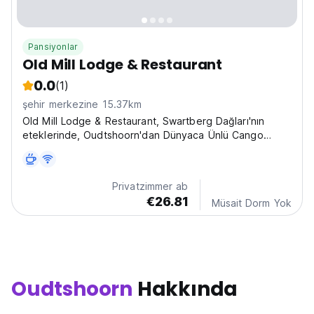
Pansiyonlar
Old Mill Lodge & Restaurant
0.0
(1)
şehir merkezine 15.37km
Old Mill Lodge & Restaurant, Swartberg Dağları'nın
eteklerinde, Oudtshoorn'dan Dünyaca Ünlü Cango
Mağaraları'na giden yol üzerinde 14 km uzaklıkta yer
almaktadır.
Privatzimmer ab
€26.81
Müsait Dorm Yok
Oudtshoorn
Hakkında