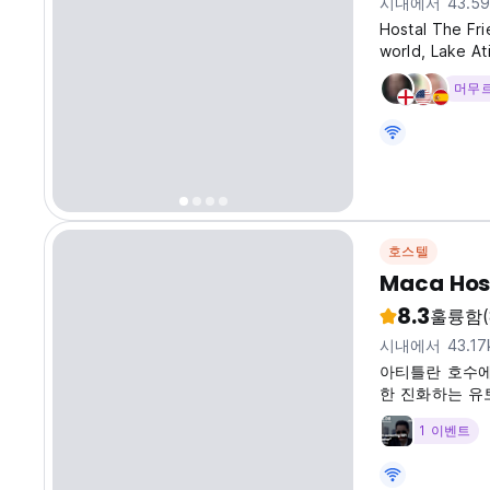
시내에서 43.5
Hostal The Fri
world, Lake Ati
wifi service, 
머무
can relax and 
호스텔
Maca Hos
8.3
훌륭함
시내에서 43.17
아티틀란 호수에 
한 진화하는 유
(Auto-translat
1 이벤트