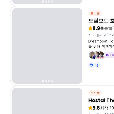
호스텔
드림보트 
8.9
훌륭함
시내에서 43.4
Dreamboat 
를 위해 여행자
10+
호스텔
Hostal Th
9.6
최상
(19