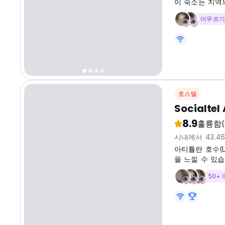
이 숙소는 지역
치에 있습니다.
머무르기
해 호텔은 각종
호스텔
Socialtel 
8.9
훌륭함
시내에서 43.4
아티틀란 호수(La
을 느낄 수 있습
50+