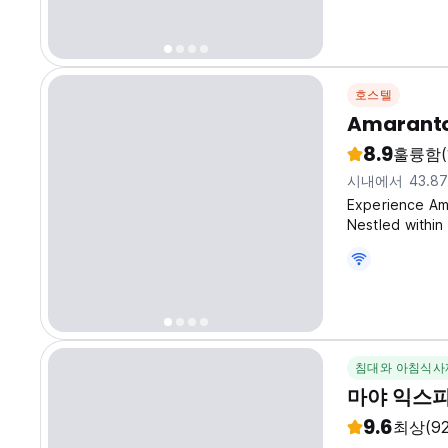
호스텔
Amarant
8.9
훌륭함
(
시내에서 43.8
Experience Ama
Nestled within
relaxation, an
offers a welc
침대와 아침식사
마야 익스
9.6
최상
(9