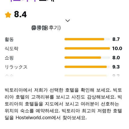
8.4
훌륭함
(3 이용후기)
활동
8.7
식도락
10.0
쇼핑
8.0
リラックス
9.3
수송
9.3
경치
9.3
빅토리아에서 저희가 선택한 호텔을 확인해 보세요. 빅토
문화
8.0
리아 호텔의 고객리뷰를 보시고 사진도 감상해보세요. 빅
나이트 라이프
토리아의 호텔들을 지도에서 보시고 여러분이 선호하는
5.3
위치의 숙소를 예약하세요. 빅토리아 최고의 저렴한 호텔
가격 대비 만족도
7.3
딜을 Hostelworld.com에서 찾아보세요.