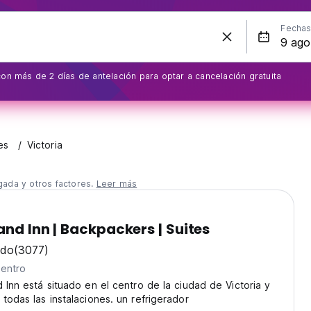
Fecha
on más de 2 días de antelación para optar a cancelación gratuita
es
Victoria
gada y otros factores.
Leer más
and Inn | Backpackers | Suites
ndo
(3077)
centro
d Inn está situado en el centro de la ciudad de Victoria y
 todas las instalaciones. un refrigerador