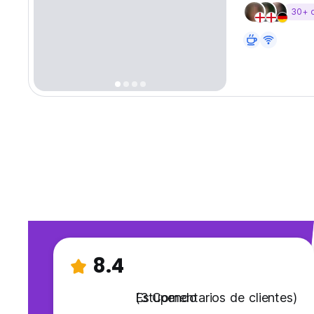
30+ 
8.4
Estupendo
(3 Comentarios de clientes)