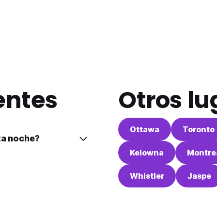
entes
Otros l
Ottawa
Toronto
sta noche?
Kelowna
Montre
Whistler
Jaspe