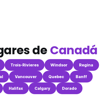
ugares de
Canadá
Trois-Rivieres
Windsor
Regina
al
Vancouver
Quebec
Banff
Halifax
Calgary
Dorado