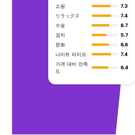
쇼핑
7.3
リラックス
7.4
수송
6.7
경치
5.7
문화
6.6
나이트 라이프
7.4
가격 대비 만족
6.4
도