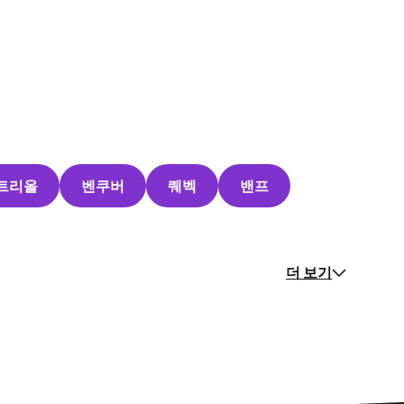
트리올
벤쿠버
퀘벡
밴프
더 보기