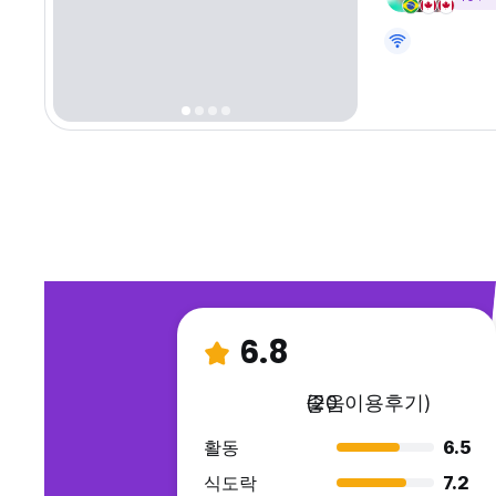
6.8
좋음
(20 이용후기)
활동
6.5
식도락
7.2