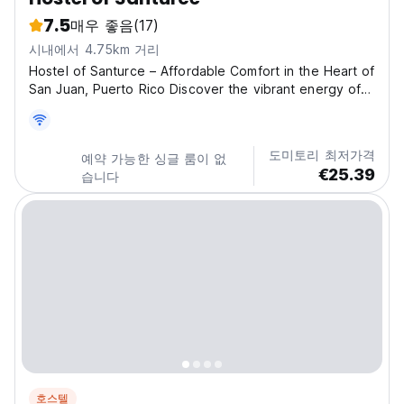
7.5
매우 좋음
(17)
시내에서 4.75km 거리
Hostel of Santurce – Affordable Comfort in the Heart of
San Juan, Puerto Rico Discover the vibrant energy of
San Juan while staying at the Hostel of Santurce, your
friendly and affordable base in the cultural heart of
Puerto Rico. Located in the dynamic neighborhood...
도미토리 최저가격
예약 가능한 싱글 룸이 없
€25.39
습니다
호스텔