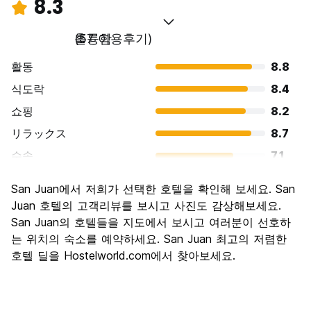
8.3
훌륭함
(57 이용후기)
활동
8.8
식도락
8.4
쇼핑
8.2
リラックス
8.7
수송
7.1
경치
8.8
San Juan에서 저희가 선택한 호텔을 확인해 보세요. San
문화
8.8
Juan 호텔의 고객리뷰를 보시고 사진도 감상해보세요.
나이트 라이프
San Juan의 호텔들을 지도에서 보시고 여러분이 선호하
8.2
는 위치의 숙소를 예약하세요. San Juan 최고의 저렴한
가격 대비 만족도
8.1
호텔 딜을 Hostelworld.com에서 찾아보세요.