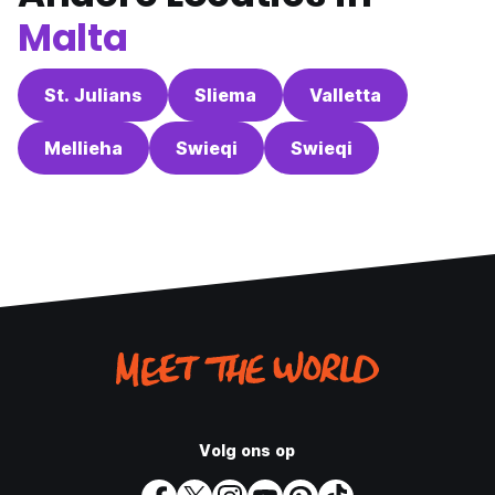
Malta
St. Julians
Sliema
Valletta
Mellieha
Swieqi
Swieqi
Volg ons op