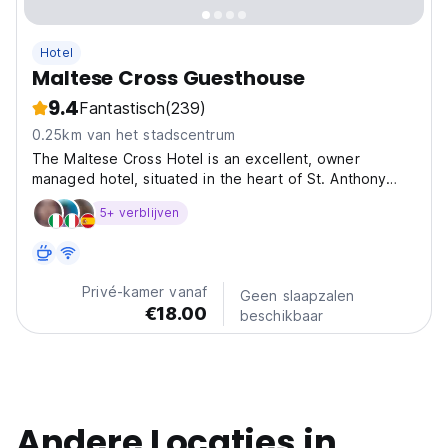
Hotel
Maltese Cross Guesthouse
9.4
Fantastisch
(239)
0.25km van het stadscentrum
The Maltese Cross Hotel is an excellent, owner
managed hotel, situated in the heart of St. Anthony
Street in Bugibba, the resorts and also the Island's main
5+ verblijven
pedestrian precinct. Accommodation is in double and
triple bedrooms all having private bath/shower/toilet...
Privé-kamer vanaf
Geen slaapzalen
€18.00
beschikbaar
Andere Locaties in