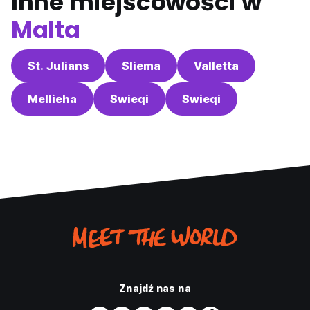
Inne miejscowości w
Malta
St. Julians
Sliema
Valletta
Mellieha
Swieqi
Swieqi
Znajdź nas na