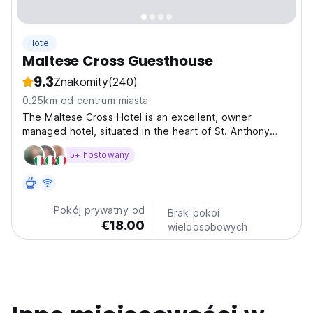
Hotel
Maltese Cross Guesthouse
9.3
Znakomity
(240)
0.25km od centrum miasta
The Maltese Cross Hotel is an excellent, owner
managed hotel, situated in the heart of St. Anthony
Street in Bugibba, the resorts and also the Island's main
5+ hostowany
pedestrian precinct. Accommodation is in double and
triple bedrooms all having private bath/shower/toilet...
Pokój prywatny od
Brak pokoi
€18.00
wieloosobowych