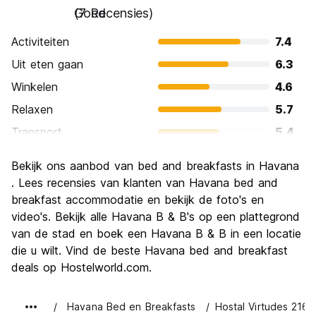
Goed
(7 Recensies)
Activiteiten
7.4
Uit eten gaan
6.3
Winkelen
4.6
Relaxen
5.7
Transport
5.4
bezienswaardigheden
8.0
Bekijk ons ​​aanbod van bed and breakfasts in Havana
Cultuur
9.1
. Lees recensies van klanten van Havana bed and
Uitgaan
breakfast accommodatie en bekijk de foto's en
6.6
video's. Bekijk alle Havana B & B's op een plattegrond
Waarde voor uw geld
6.9
van de stad en boek een Havana B & B in een locatie
die u wilt. Vind de beste Havana bed and breakfast
deals op Hostelworld.com.
Havana Bed en Breakfasts
Hostal Virtudes 216