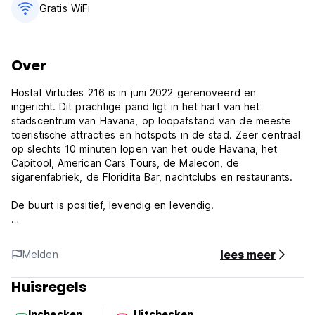
Gratis WiFi
Over
Hostal Virtudes 216 is in juni 2022 gerenoveerd en
ingericht. Dit prachtige pand ligt in het hart van het
stadscentrum van Havana, op loopafstand van de meeste
toeristische attracties en hotspots in de stad. Zeer centraal
op slechts 10 minuten lopen van het oude Havana, het
Capitool, American Cars Tours, de Malecon, de
sigarenfabriek, de Floridita Bar, nachtclubs en restaurants.
De buurt is positief, levendig en levendig.
Hostal Virtudes 216 is een geweldige keuze voor reizigers
die Havana bezoeken, omdat het een charmante sfeer
lees meer
Melden
biedt, evenals talrijke diensten die zijn ontworpen om uw
verblijf te verbeteren. Wij zijn te allen tijde beschikbaar om
Huisregels
u te helpen met alle informatie of vereisten die u heeft
voor uw aankomst en tijdens uw verblijf bij ons.
Inchecken
Uitchecken