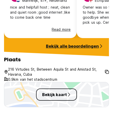
Mannelijk, 41+, Nederland
Echtpaar, 
nice and helpfull host ; neat, clean
Owner was so fri
and quiet room ;good internet ;like
to help. She wok
to come back one time
goodbye when a t
pick us up. Centro
rougher area if y
Read more
night but the Cas
safe. Would reco
Bekijk alle beoordelingen
Plaats
216 Virtudes St, Between Aquila St and Amistad St,
Havana, Cuba
0.9km van het stadscentrum
Bekijk kaart