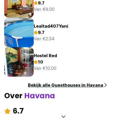
9.7
Van €9.00
Lealtad407Yani
9.7
Van €2.34
Hostel Red
10
Van €10.00
Bekijk alle Guesthouses in Havana
Over
Havana
6.7