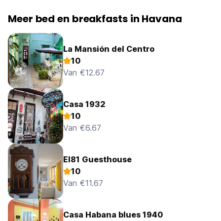
Meer bed en breakfasts in Havana
La Mansión del Centro
10
Van €12.67
Casa 1932
10
Van €6.67
El81 Guesthouse
10
Van €11.67
Casa Habana blues 1940