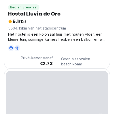
Bed en Breakfast
Hostal Lluvia de Oro
5.1
(13)
5504.13km van het stadscentrum
Het hostel is een koloniaal huis met houten vloer, een
kleine tuin, sommige kamers hebben een balkon en we
hebben ook een klein terras dat uitkijkt over de
vulkanen Chachani en Misti.
Privé-kamer vanaf
Geen slaapzalen
€2.73
beschikbaar