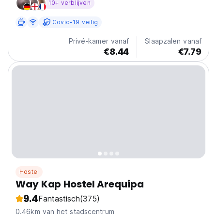
10+ verblijven
plaatsen waar je verbleef.
Covid-19 veilig
Privé-kamer vanaf
Slaapzalen vanaf
€8.44
€7.79
Hostel
Way Kap Hostel Arequipa
9.4
Fantastisch
(375)
0.46km van het stadscentrum