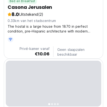
Bed en Breakfast
Casona Jerusalen
8.0
Uitstekend
(2)
0.33km van het stadscentrum
The hostal is a large house from 1870 in perfect
condition, pre-Hispanic architecture with modern
touches and a large garden terrace. We are located in
the heart of the city, three blocks from the main
square. Our target group is short and long stay
Privé-kamer vanaf
Geen slaapzalen
travellers....
€10.06
beschikbaar