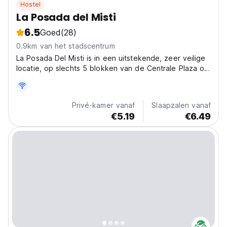
Hostel
La Posada del Misti
6.5
Goed
(28)
0.9km van het stadscentrum
La Posada Del Misti is in een uitstekende, zeer veilige
locatie, op slechts 5 blokken van de Centrale Plaza of
het Historische Centrum van Arequipa. Onder de
faciliteiten van deze accommodatie bevinden zich een
gemeenschappelijke keuken en een excursiebalie.
Privé-kamer vanaf
Slaapzalen vanaf
€5.19
€6.49