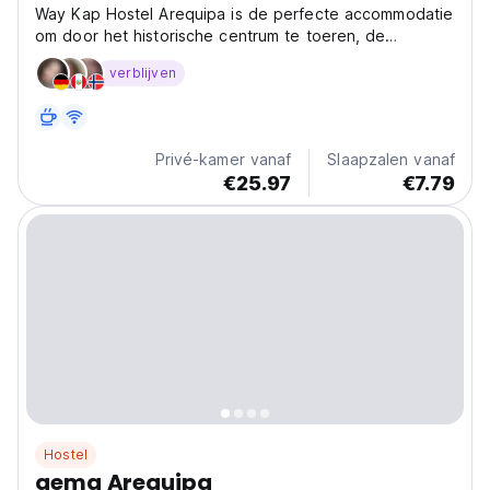
Way Kap Hostel Arequipa is de perfecte accommodatie
om door het historische centrum te toeren, de
omgeving te leren kennen en te genieten van een
verblijven
drankje of typisch eten van de stad.
Privé-kamer vanaf
Slaapzalen vanaf
€25.97
€7.79
Hostel
qema Arequipa