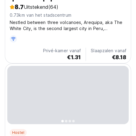
8.7
Uitstekend
(64)
0.73km van het stadscentrum
Nestled between three volcanoes, Arequipa, aka The
White City, is the second largest city in Peru,
recognized for its rocky, baroque buildings, old leather
markets and picanterías serving chicha de jora corn,
and authentic homemade soups. Located right
Privé-kamer vanaf
Slaapzalen vanaf
around...
€1.31
€8.18
Hostel