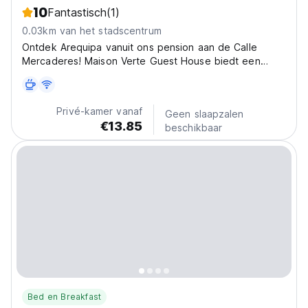
10
Fantastisch
(1)
0.03km van het stadscentrum
Ontdek Arequipa vanuit ons pension aan de Calle
Mercaderes! Maison Verte Guest House biedt een
authentieke ervaring vlakbij de historische charme van
Arequipa. Gezellig pension. (Auto-translated from
original language)
Privé-kamer vanaf
Geen slaapzalen
€13.85
beschikbaar
Bed en Breakfast