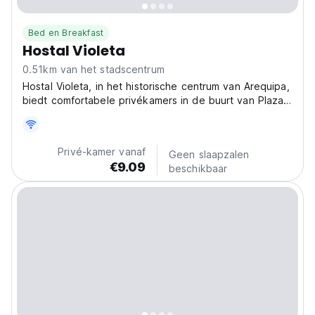
Bed en Breakfast
Hostal Violeta
0.51km van het stadscentrum
Hostal Violeta, in het historische centrum van Arequipa,
biedt comfortabele privékamers in de buurt van Plaza
de Armas. Het gezinsvriendelijke pension van Arequipa
is perfect om te verkennen. (Auto-translated from
original language)
Privé-kamer vanaf
Geen slaapzalen
€9.09
beschikbaar