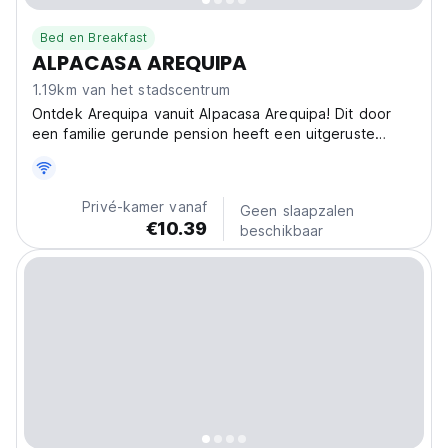
Bed en Breakfast
ALPACASA AREQUIPA
1.19km van het stadscentrum
Ontdek Arequipa vanuit Alpacasa Arequipa! Dit door
een familie gerunde pension heeft een uitgeruste
kitchenette, een veilige, rustige sfeer en ligt vlakbij het
stadscentrum. (Auto-translated from original language)
Privé-kamer vanaf
Geen slaapzalen
€10.39
beschikbaar