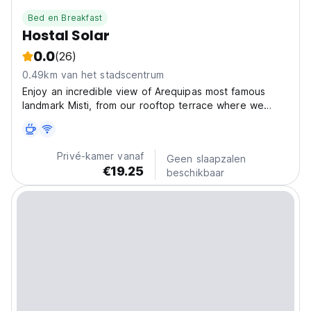
Bed en Breakfast
Hostal Solar
0.0
(26)
0.49km van het stadscentrum
Enjoy an incredible view of Arequipas most famous
landmark Misti, from our rooftop terrace where we
share breakfasts and barbecues at night. - Few blocks
from the center city. - Best place to find friend
travellers. Each one of our 16 rooms are designed
Privé-kamer vanaf
Geen slaapzalen
with...
€19.25
beschikbaar