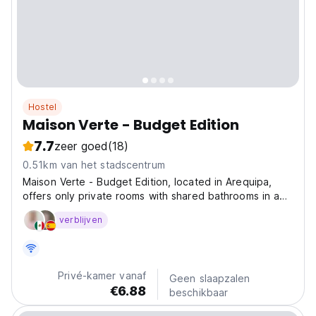
Hostel
Maison Verte - Budget Edition
7.7
zeer goed
(18)
0.51km van het stadscentrum
Maison Verte - Budget Edition, located in Arequipa,
offers only private rooms with shared bathrooms in a
tranquil ambiance with terrace, cafeteria, and
verblijven
complimentary WiFi throughout the property. At the
hostel, guests can enjoy shared spaces , concierge
service,...
Privé-kamer vanaf
Geen slaapzalen
€6.88
beschikbaar