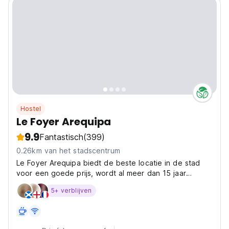
Hostel
Le Foyer Arequipa
9.9
Fantastisch
(399)
0.26km van het stadscentrum
Le Foyer Arequipa biedt de beste locatie in de stad
voor een goede prijs, wordt al meer dan 15 jaar
aanbevolen op Lonely Planet en honderden gasten
5+ verblijven
staan ​​elk jaar voor ons in, bevelen ons aan en komen
terug. We ontvangen al meer dan 20 jaar
internationale...