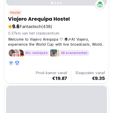
Hostel
Viajero Arequipa Hostel
9.6
Fantastisch
(438)
0.37km van het stadscentrum
Welcome to Viajero Arequipa 🤍 🌍🎉At Viajero,
experience the World Cup with live broadcasts, World
Cup activities, and the best traveler atmosphere to
60+ verblijven
48 evenementen
celebrate every match together. ⚽ Why Viajero
Arequipa? Escape the routine and discover the magic
of the “White...
Privé-kamer vanaf
Slaapzalen vanaf
€19.87
€9.35