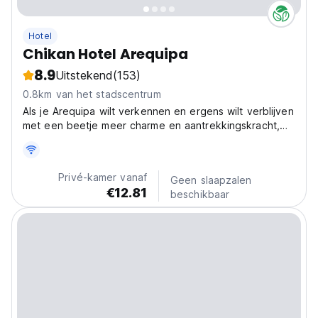
Hotel
Chikan Hotel Arequipa
8.9
Uitstekend
(153)
0.8km van het stadscentrum
Als je Arequipa wilt verkennen en ergens wilt verblijven
met een beetje meer charme en aantrekkingskracht,
neem dan contact met ons op en we zullen ons
uiterste best doen om je te helpen en je weg te
vinden!
Privé-kamer vanaf
Geen slaapzalen
€12.81
beschikbaar