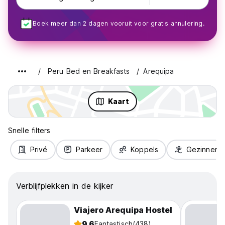
Boek meer dan 2 dagen vooruit voor gratis annulering.
Peru Bed en Breakfasts
Arequipa
Kaart
Snelle filters
Privé
Parkeer
Koppels
Gezinnen
Verblijfplekken in de kijker
Viajero Arequipa Hostel
9.6
Fantastisch
(438)