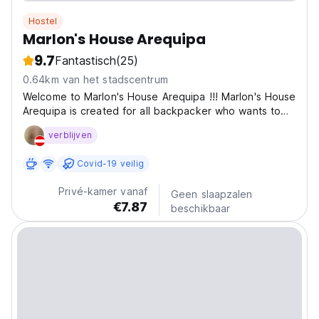
Hostel
Marlon's House Arequipa
9.7
Fantastisch
(25)
0.64km van het stadscentrum
Welcome to Marlon's House Arequipa !!! Marlon's House
Arequipa is created for all backpacker who wants to
join with a Peruvian family. So this is your house for as
verblijven
long as you are in Arequipa. This hostel run by a family
assures your stay will be nothing...
Covid-19 veilig
Privé-kamer vanaf
Geen slaapzalen
€7.87
beschikbaar