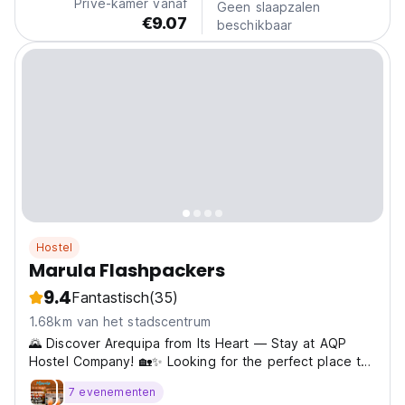
Privé-kamer vanaf
Geen slaapzalen
€9.07
beschikbaar
Hostel
Marula Flashpackers
9.4
Fantastisch
(35)
1.68km van het stadscentrum
🌄 Discover Arequipa from Its Heart — Stay at AQP
Hostel Company! 🏡✨ Looking for the perfect place to
stay in Arequipa? Welcome to AQP Hostel Company,
7 evenementen
your home away from home in the peaceful and