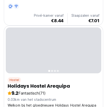
charming neighborhood of Yanahuara, just a 15-minute
walk from...
Privé-kamer vanaf
Slaapzalen vanaf
€8.44
€7.01
Hostel
Holidays Hostel Arequipa
9.2
Fantastisch
(71)
0.03km van het stadscentrum
Welkom bij het gloednieuwe Holidays Hostel Arequipa