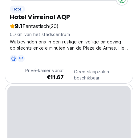
Hotel
Hotel Virreinal AQP
9.1
Fantastisch
(20)
0.7km van het stadscentrum
Wij bevinden ons in een rustige en veilige omgeving
op slechts enkele minuten van de Plaza de Armas. Het
is uitgerust met kamers met eigen badkamers, heeft
een receptie, een terras, een patio, een keuken en
een wasserette.
Privé-kamer vanaf
Geen slaapzalen
€11.67
beschikbaar