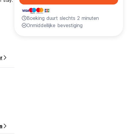
r stay.
Boeking duurt slechts 2 minuten
Onmiddellijke bevestiging
r
s