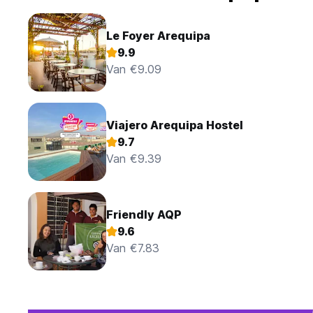
Le Foyer Arequipa
9.9
Van €9.09
Viajero Arequipa Hostel
9.7
Van €9.39
Friendly AQP
9.6
Van €7.83