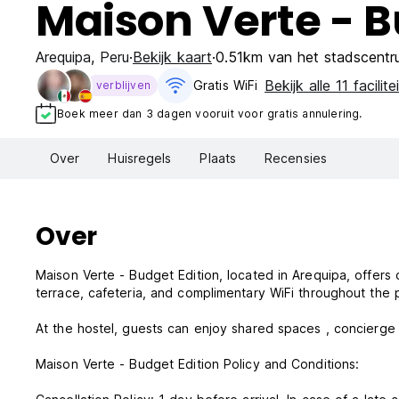
Maison Verte - B
Arequipa
,
Peru
Bekijk kaart
0.51km van het stadscentr
Bekijk alle 11 facilite
Gratis WiFi
verblijven
Boek meer dan 3 dagen vooruit voor gratis annulering.
Over
Huisregels
Plaats
Recensies
Over
Maison Verte - Budget Edition, located in Arequipa, offers only private rooms with shared bathrooms in a tranquil ambiance with
terrace, cafeteria, and complimentary WiFi throughout the
At the hostel, guests can enjoy shared spaces , concierge s
Maison Verte - Budget Edition Policy and Conditions: