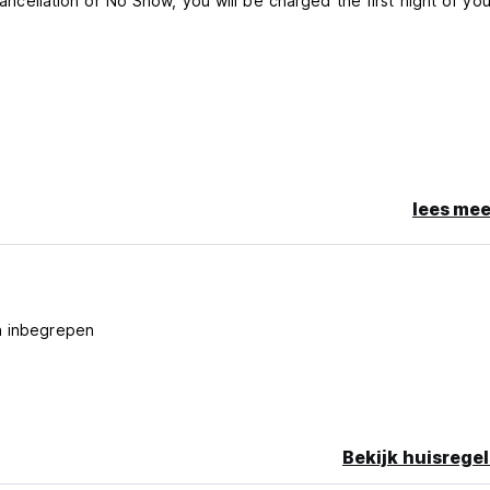
cancellation or No Show, you will be charged the first night of you
lees mee
n inbegrepen
Bekijk huisregel