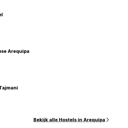
el
use Arequipa
 Tajmani
Bekijk alle Hostels in Arequipa