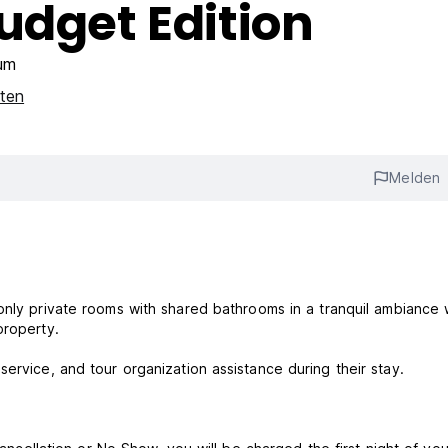
udget Edition
um
iten
Melden
 property.
ervice, and tour organization assistance during their stay.