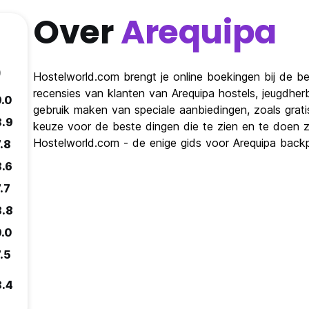
Over
Arequipa
)
Hostelworld.com brengt je online boekingen bij de bes
recensies van klanten van Arequipa hostels, jeugdher
9.0
gebruik maken van speciale aanbiedingen, zoals grat
8.9
keuze voor de beste dingen die te zien en te doen zijn
Hostelworld.com - de enige gids voor Arequipa backp
.8
8.6
.7
8.8
9.0
.5
8.4