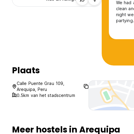
We had a
clean and comf
night we
partying
about th
staff th
partying
Plaats
Calle Puente Grau 109,
Arequipa, Peru
0.5km van het stadscentrum
Meer hostels in Arequipa