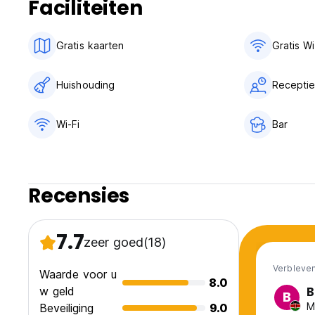
Faciliteiten
Gratis kaarten
Gratis Wi
Huishouding
Receptie
Wi-Fi
Bar
Recensies
7.7
zeer goed
(18)
Verbleven
Waarde voor u
8.0
w geld
B
B
M
Beveiliging
9.0