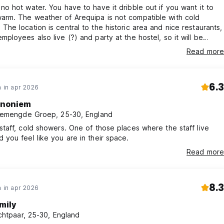
 no hot water. You have to have it dribble out if you want it to
arm. The weather of Arequipa is not compatible with cold
urants,
mployees also live (?) and party at the hostel, so it will be
oud at night. Employees are nice and responsive, but the hostel
Read more
re like a place for them to hang out than an actual business
to backpackers.
6.3
 in apr 2026
noniem
emengde Groep, 25-30, England
 staff, cold showers. One of those places where the staff live
d you feel like you are in their space.
Read more
8.3
 in apr 2026
mily
chtpaar, 25-30, England