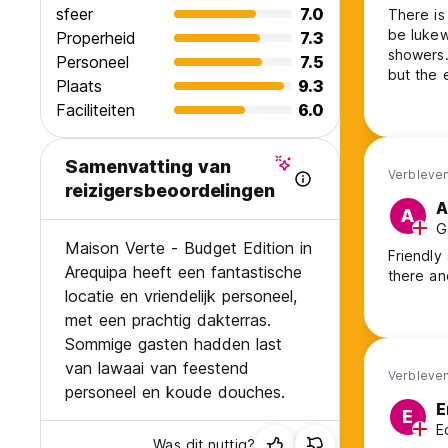
sfeer
7.0
There is
be lukew
Properheid
7.3
showers. The location is central to the historic area and nice resta
Personeel
7.5
but the e
Plaats
9.3
pretty l
Faciliteiten
6.0
seems mo
geared 
Samenvatting van
Verbleven
reizigersbeoordelingen
A
A
G
Maison Verte - Budget Edition in
Friendly
Arequipa heeft een fantastische
there an
locatie en vriendelijk personeel,
met een prachtig dakterras.
Sommige gasten hadden last
van lawaai van feestend
Verbleven
personeel en koude douches.
E
E
E
Was dit nuttig?