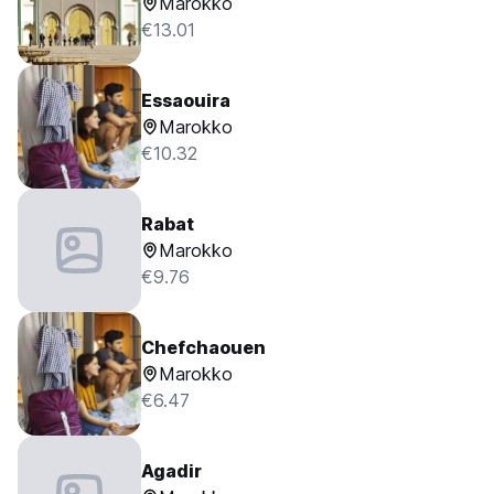
Marokko
€13.01
Essaouira
Marokko
€10.32
Rabat
Marokko
€9.76
Chefchaouen
Marokko
€6.47
Agadir