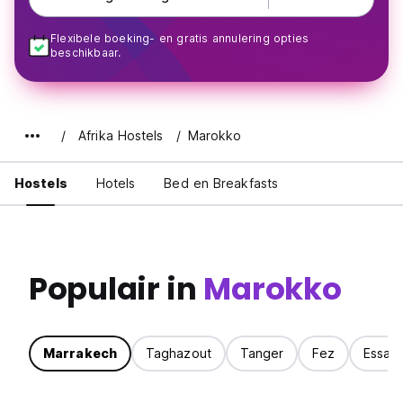
Flexibele boeking- en gratis annulering opties
beschikbaar.
Afrika Hostels
Marokko
Hostels
Hotels
Bed en Breakfasts
Populair in
Marokko
Marrakech
Taghazout
Tanger
Fez
Essaou