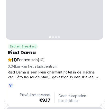
Bed en Breakfast
Riad Darna
10
Fantastisch
(10)
0.34km van het stadscentrum
Riad Darna is een klein charmant hotel in de medina
van Tétouan (oude stad), gevestigd in een 18e-eeuws
huis in de rustige wijk 'Souika'.
Privé-kamer vanaf
Geen slaapzalen
€9.17
beschikbaar