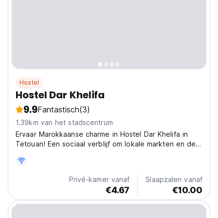
Hostel
Hostel Dar Khelifa
9.9
Fantastisch
(3)
1.39km van het stadscentrum
Ervaar Marokkaanse charme in Hostel Dar Khelifa in
Tetouan! Een sociaal verblijf om lokale markten en de
UNESCO medina te verkennen. Perfect voor culturele
onderdompeling. (Auto-translated from original
language)
Privé-kamer vanaf
Slaapzalen vanaf
€4.67
€10.00