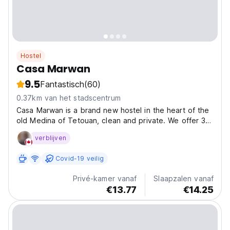
Hostel
Casa Marwan
9.5
Fantastisch
(60)
0.37km van het stadscentrum
Casa Marwan is a brand new hostel in the heart of the
old Medina of Tetouan, clean and private. We offer 3
private rooms and 1 mixed shared room with six beds.
verblijven
Common areas include 1 living room, 2 clean
bathrooms, 1 big kitchen and perfect panoramic
Covid-19 veilig
views...
Privé-kamer vanaf
Slaapzalen vanaf
€13.77
€14.25