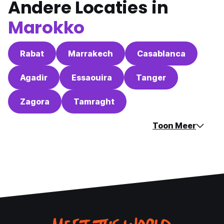
Andere Locaties in
Marokko
Rabat
Marrakech
Casablanca
Agadir
Essaouira
Tanger
Zagora
Tamraght
Toon Meer