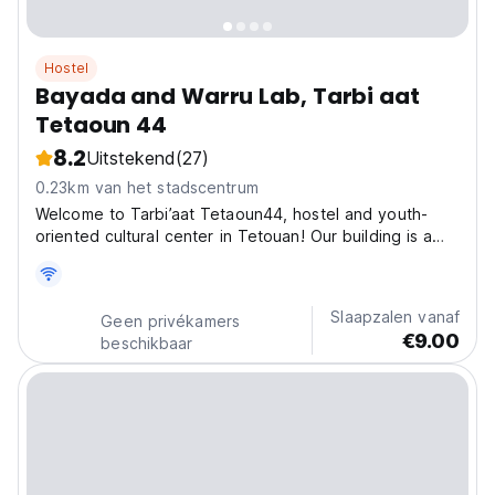
Hostel
Bayada and Warru Lab, Tarbi aat
Tetaoun 44
8.2
Uitstekend
(27)
0.23km van het stadscentrum
Welcome to Tarbi’aat Tetaoun44, hostel and youth-
oriented cultural center in Tetouan! Our building is a
historic treasure, with a construction dating back to the
end of the 16th century. This house was associated to
the Ghailan family, a reigning family at...
Slaapzalen vanaf
Geen privékamers
€9.00
beschikbaar