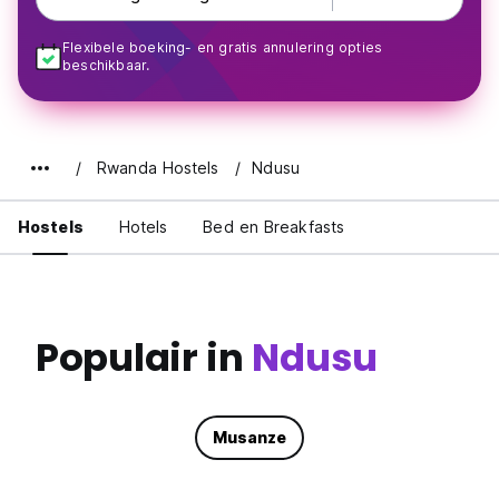
Flexibele boeking- en gratis annulering opties
beschikbaar.
Rwanda Hostels
Ndusu
Hostels
Hotels
Bed en Breakfasts
Populair in
Ndusu
Musanze