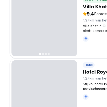
Villa Kha
9.4
Fantas
1.37km van he
Villa Khatun G
biedt kamers 
Hotel
Hotel Roy
1.27km van he
Stijlvol hotel 
toevluchtsoor
reizigers die 
original langu