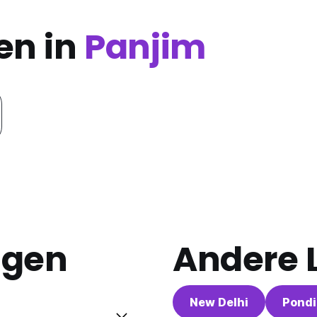
en in
Panjim
agen
Andere L
New Delhi
Pondi