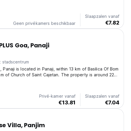
Slaapzalen vanaf
€7.82
Geen privékamers beschikbaar
PLUS Goa, Panaji
t stadscentrum
anaji is located in Panaji, within 13 km of Basilica Of Bom
m of Church of Saint Cajetan. The property is around 22
a Fort, 24 km from Thivim railway station and 36 km from
 Station. The property is...
Privé-kamer vanaf
Slaapzalen vanaf
€13.81
€7.04
e Villa, Panjim