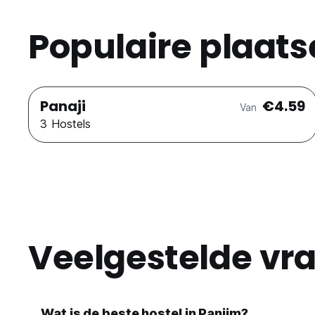
Populaire plaats
Panaji
€4.59
Van
3 Hostels
Veelgestelde vr
Wat is de beste hostel in Panjim?