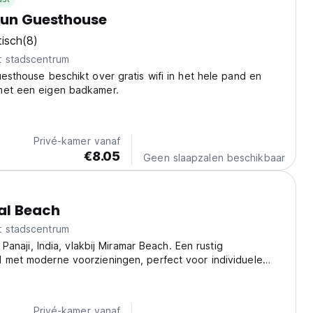
tun Guesthouse
tisch
(8)
t stadscentrum
uesthouse beschikt over gratis wifi in het hele pand en
met een eigen badkamer.
Privé-kamer vanaf
€8.05
Geen slaapzalen beschikbaar
al Beach
t stadscentrum
in Panaji, India, vlakbij Miramar Beach. Een rustig
d met moderne voorzieningen, perfect voor individuele
op zoek zijn naar ontspanning in Goa. (Auto-translated from
age)
Privé-kamer vanaf