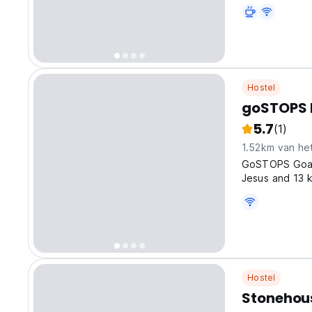
Hostel
goSTOPS 
5.7
(1)
1.52km van he
GoSTOPS Goa, P
Jesus and 13 k
km from Chapor
Margao Railway
Hostel
Stonehous