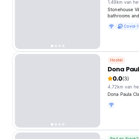
1.49km van he
Stonehouse Vil
bathrooms and 
Location is qu
Covid-1
and restaurant
Hostel
Dona Paul
0.0
(3)
4.72km van he
Dona Paula Cla
Bed en Breakf