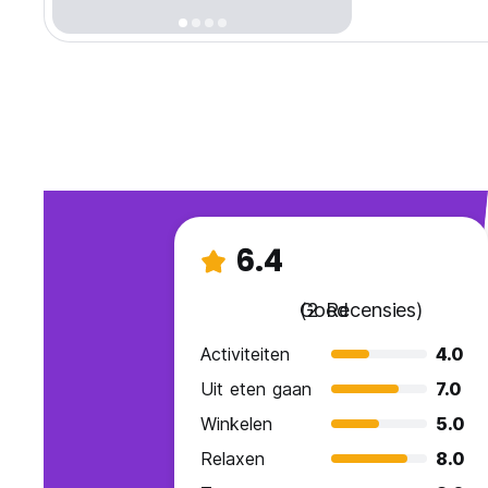
6.4
Goed
(2 Recensies)
Activiteiten
4.0
Uit eten gaan
7.0
Winkelen
5.0
Relaxen
8.0