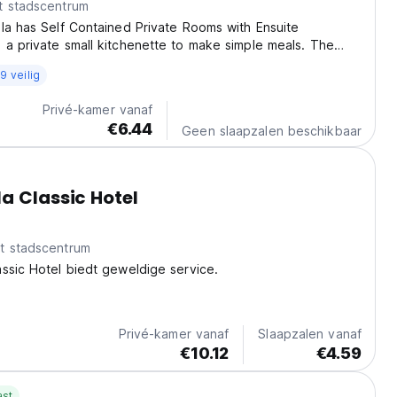
t stadscentrum
la has Self Contained Private Rooms with Ensuite
a private small kitchenette to make simple meals. The
ite and peaceful and safe and in a residential area. Cafes
9 veilig
s, groceries, gym are 1 mins walk away...
Privé-kamer vanaf
€6.44
Geen slaapzalen beschikbaar
a Classic Hotel
t stadscentrum
ssic Hotel biedt geweldige service.
Privé-kamer vanaf
Slaapzalen vanaf
€10.12
€4.59
ast