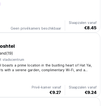
Slaapzalen vanaf
€8.45
Geen privékamers beschikbaar
Poshtel
kend
(19)
t stadscentrum
l boasts a prime location in the bustling heart of Hat Yai,
ts with a serene garden, complimentary Wi-Fi, and a
ed lounge area. The poshtel is ideally situated just 32 km
c Golden Mermaid Statue and...
Privé-kamer vanaf
Slaapzalen vanaf
€9.27
€9.24