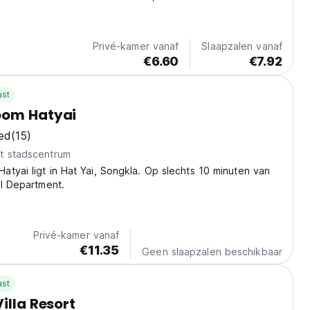
eke mix van comfort en gemeenschap, waardoor het de
is om in contact te komen met medereizigers....
Privé-kamer vanaf
Slaapzalen vanaf
€6.60
€7.92
ast
oom Hatyai
ed
(15)
t stadscentrum
tyai ligt in Hat Yai, Songkla. Op slechts 10 minuten van
al Department.
Privé-kamer vanaf
€11.35
Geen slaapzalen beschikbaar
ast
illa Resort