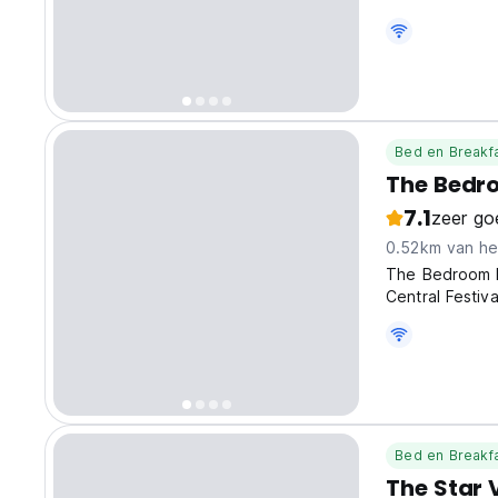
biedt een uni
perfecte plek 
Bed en Breakf
The Bedr
7.1
zeer go
0.52km van he
The Bedroom Ha
Central Festiv
Bed en Breakf
The Star V