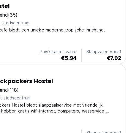
stel
kend
(35)
t stadscentrum
cafe biedt een unieke moderne tropische inrichting.
Privé-kamer vanaf
Slaapzalen vanaf
€5.94
€7.92
ckpackers Hostel
kend
(118)
t stadscentrum
kers Hostel biedt slaapzaalservice met vriendelijk
hebben gratis wifi-internet, computers, wasservice,
 en een kleine bar. We hebben gratis ontbijt.
Slaapzalen vanaf