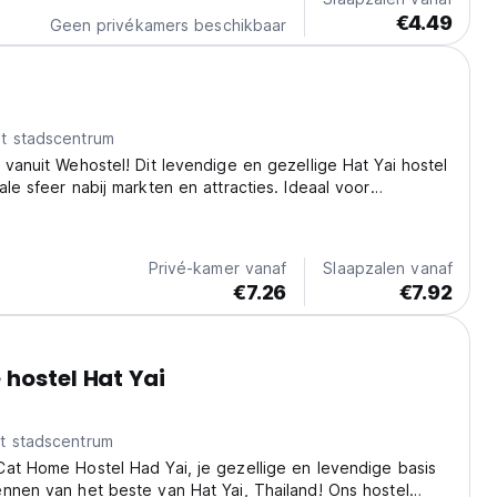
€4.49
Geen privékamers beschikbaar
l
t stadscentrum
 vanuit Wehostel! Dit levendige en gezellige Hat Yai hostel
ale sfeer nabij markten en attracties. Ideaal voor
zigers in Thailand. (Auto-translated from original language)
Privé-kamer vanaf
Slaapzalen vanaf
€7.26
€7.92
hostel Hat Yai
t stadscentrum
at Home Hostel Had Yai, je gezellige en levendige basis
nnen van het beste van Hat Yai, Thailand! Ons hostel