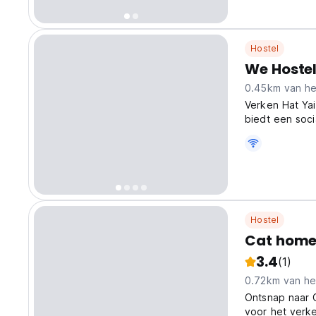
Hostel
We Hoste
0.45km van he
Verken Hat Yai
biedt een soci
individuele rei
Hostel
Cat home 
3.4
(1)
0.72km van he
Ontsnap naar C
voor het verke