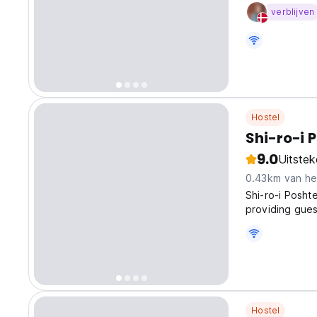
verblijven
Hostel
Shi-ro-i 
9.0
Uitste
0.43km van he
Shi-ro-i Poshte
providing gues
welcoming shar
from the iconi
Hostel