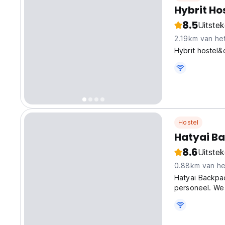
Hybrit Ho
8.5
Uitste
2.19km van he
Hybrit hostel&
Hostel
Hatyai Ba
8.6
Uitste
0.88km van he
Hatyai Backpac
personeel. We 
fietsenstalling