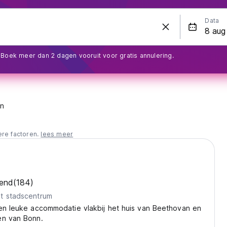
Data
Boek meer dan 2 dagen vooruit voor gratis annulering.
n
ere factoren.
lees meer
kend
(184)
t stadscentrum
een leuke accommodatie vlakbij het huis van Beethovan en
en van Bonn.