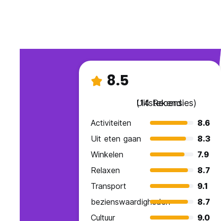
8.5
Uitstekend
(14 Recensies)
Activiteiten
8.6
Uit eten gaan
8.3
Winkelen
7.9
Relaxen
8.7
Transport
9.1
bezienswaardigheden
8.7
Cultuur
9.0