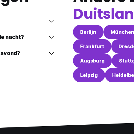
Duitsla
Berlijn
Münche
de nacht?
Frankfurt
Dresd
navond?
Augsburg
Stutt
Leipzig
Heidelbe