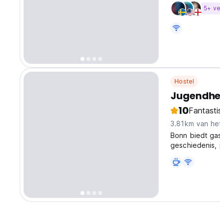
5+ ve
Hostel
Jugendhe
10
Fantasti
3.81km van he
Bonn biedt gas
geschiedenis, 
de Bondsrepubl