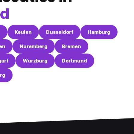
nd
n
Keulen
Dusseldorf
Hamburg
en
Nuremberg
Bremen
gart
Wurzburg
Dortmund
rg