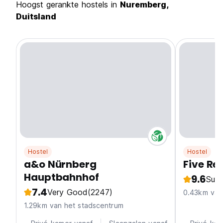
Hoogst gerankte hostels in
Nuremberg,
Duitsland
Hostel
Hostel
a&o Nürnberg
Five Re
Hauptbahnhof
9.6
Supe
7.4
Very Good
(2247)
0.43km van
1.29km van het stadscentrum