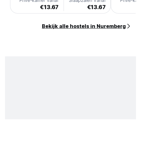
Privé-kamer vanaf
Slaapzalen vanaf
Privé-kam
€13.67
€13.67
Bekijk alle hostels in Nuremberg